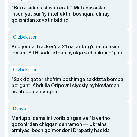
“Biroz sekinlashish kerak”. Mutaxassislar
insoniyat sun’iy intellektni boshqara olmay
qolishidan xavotir bildirdi
O‘zbekiston
Andijonda Tracker’ga 21 nafar bog‘cha bolasini
joylab, YTH sodir etgan ayolga sud hukmi o‘qildi
O‘zbekiston
“Sakkiz qator she’rim boshimga sakkizta bomba
bo‘lgan”. Abdulla Oripovni siyosiy ayblovlardan
asrab qolgan voqea
Dunyo
Mariupol qamalini yorib oʻtgan va “Izvarino
qozoni”dan chiqqan qahramon — Ukraina
armiyasi bosh qoʻmondoni Drapatiy haqida