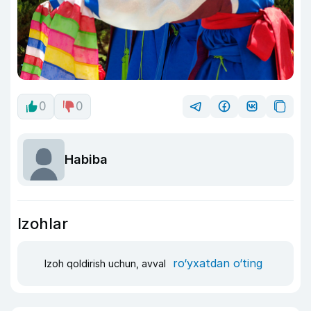
0
0
Habiba
Izohlar
ro‘yxatdan o‘ting
Izoh qoldirish uchun, avval