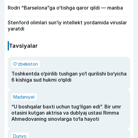
Rodri “Barselona”ga o‘tishga qaror qildi — manba
Stenford olimlari sun’iy intellekt yordamida viruslar
yaratdi
Tavsiyalar
O‘zbekiston
Toshkentda o‘pirilib tushgan yo‘l qurilishi bo‘yicha
6 kishiga sud hukmi o‘qildi
Madaniyat
“U boshqalar baxti uchun tug‘ilgan edi”. Bir umr
otasini kutgan aktrisa va dublyaj ustasi Rimma
Ahmedovaning sinovlarga to‘la hayoti
Dunyo