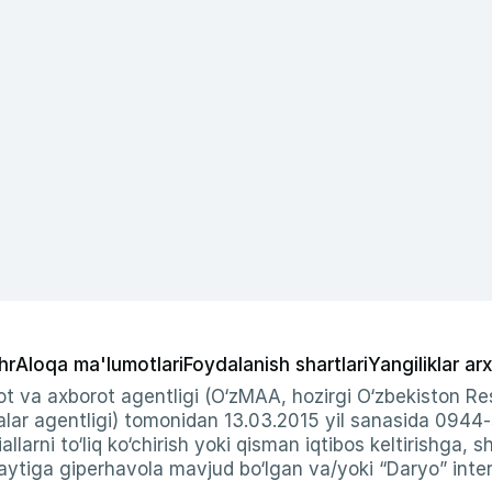
hr
Aloqa ma'lumotlari
Foydalanish shartlari
Yangiliklar arx
t va axborot agentligi (O‘zMAA, hozirgi O‘zbekiston Res
ar agentligi) tomonidan 13.03.2015 yil sanasida 0944
allarni to‘liq ko‘chirish yoki qisman iqtibos keltirishga, 
ytiga giperhavola mavjud bo‘lgan va/yoki “Daryo” intern