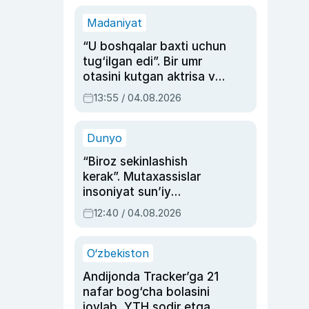
Madaniyat
“U boshqalar baxti uchun
tug‘ilgan edi”. Bir umr
otasini kutgan aktrisa va
dublyaj ustasi Rimma
13:55 / 04.08.2026
Ahmedovaning
sinovlarga to‘la hayoti
Dunyo
“Biroz sekinlashish
kerak”. Mutaxassislar
insoniyat sun’iy
intellektni boshqara
12:40 / 04.08.2026
olmay qolishidan xavotir
bildirdi
O‘zbekiston
Andijonda Tracker’ga 21
nafar bog‘cha bolasini
joylab, YTH sodir etgan