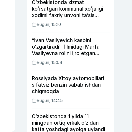
Oʻzbekistonda xizmat
koʻrsatgan kommunal xoʻjaligi
xodimi faxriy unvoni taʼsis
etilishi mumkin
Bugun, 15:10
“Ivan Vasilyevich kasbini
o‘zgartiradi” filmidagi Marfa
Vasilyevna rolini ijro etgan
aktrisaning taqdiri qanday
Bugun, 15:04
kechdi?
Rossiyada Xitoy avtomobillari
sifatsiz benzin sabab ishdan
chiqmoqda
Bugun, 14:45
O‘zbekistonda 1 yilda 11
mingdan ortiq erkak o‘zidan
katta yoshdagi ayolga uylandi