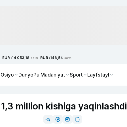
EUR :
RUB :
14 053,18
146,54
so'm
so'm
 Osiyo
Dunyo
Pul
Madaniyat
Sport
Layfstayl
,3 million kishiga yaqinlashdi