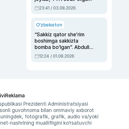
ayolga sud hukmi o‘qildi
23:41 / 03.08.2026
O‘zbekiston
“Sakkiz qator she’rim
boshimga sakkizta
bomba bo‘lgan”. Abdulla
Oripovni siyosiy
12:24 / 01.08.2026
ayblovlardan asrab
qolgan voqea
ivi
Reklama
publikasi Prezidenti Administratsiyasi
-sonli guvohnoma bilan ommaviy axborot
shuningdek, fotografik, grafik, audio va/yoki
et-nashrining muallifligini ko‘rsatuvchi