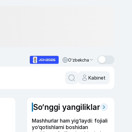
O‘zbekcha
Kabinet
So‘nggi yangiliklar
Mashhurlar ham yig‘laydi: fojiali
yo‘qotishlarni boshidan