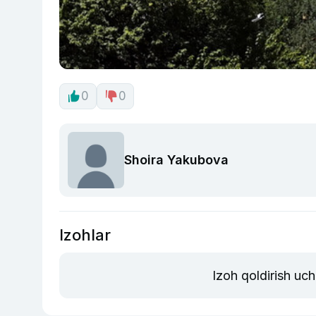
0
0
Shoira Yakubova
Izohlar
Izoh qoldirish uc