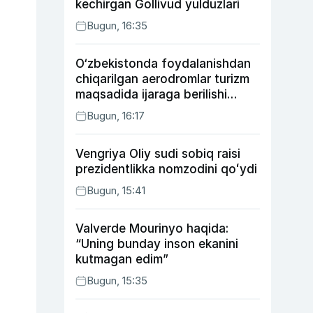
kechirgan Gollivud yulduzlari
Bugun, 16:35
O‘zbekistonda foydalanishdan
chiqarilgan aerodromlar turizm
maqsadida ijaraga berilishi
mumkin
Bugun, 16:17
Vengriya Oliy sudi sobiq raisi
prezidentlikka nomzodini qoʻydi
Bugun, 15:41
Valverde Mourinyo haqida:
“Uning bunday inson ekanini
kutmagan edim”
Bugun, 15:35