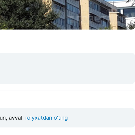
hun, avval
ro‘yxatdan o‘ting