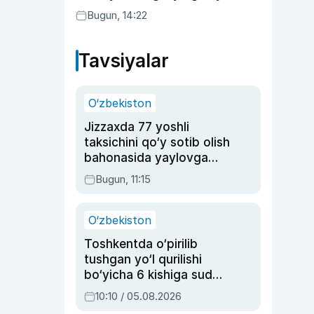
Bugun, 14:22
Tavsiyalar
O‘zbekiston
Jizzaxda 77 yoshli
taksichini qo‘y sotib olish
bahonasida yaylovga
olib borib o‘ldirgan yigit
Bugun, 11:15
20 yilga qamaldi
O‘zbekiston
Toshkentda o‘pirilib
tushgan yo‘l qurilishi
bo‘yicha 6 kishiga sud
hukmi o‘qildi
10:10 / 05.08.2026