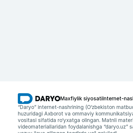
Maxfiylik siyosati
Internet-nas
“Daryo” internet-nashrining (O‘zbekiston matbuo
huzuridagi Axborot va ommaviy kommunikatsiyal
vositasi sifatida ro‘yxatga olingan. Matnli materi
videomateriallaridan foydalanishga “daryo.uz” sa