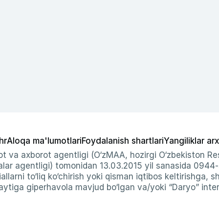
hr
Aloqa ma'lumotlari
Foydalanish shartlari
Yangiliklar arx
t va axborot agentligi (O‘zMAA, hozirgi O‘zbekiston Res
ar agentligi) tomonidan 13.03.2015 yil sanasida 0944
allarni to‘liq ko‘chirish yoki qisman iqtibos keltirishga, 
ytiga giperhavola mavjud bo‘lgan va/yoki “Daryo” intern