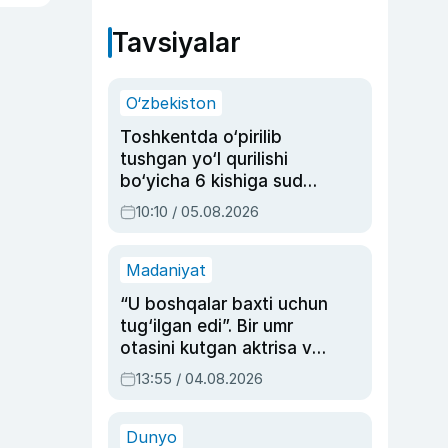
Tavsiyalar
O‘zbekiston
Toshkentda o‘pirilib
tushgan yo‘l qurilishi
bo‘yicha 6 kishiga sud
hukmi o‘qildi
10:10 / 05.08.2026
Madaniyat
“U boshqalar baxti uchun
tug‘ilgan edi”. Bir umr
otasini kutgan aktrisa va
dublyaj ustasi Rimma
13:55 / 04.08.2026
Ahmedovaning
sinovlarga to‘la hayoti
Dunyo