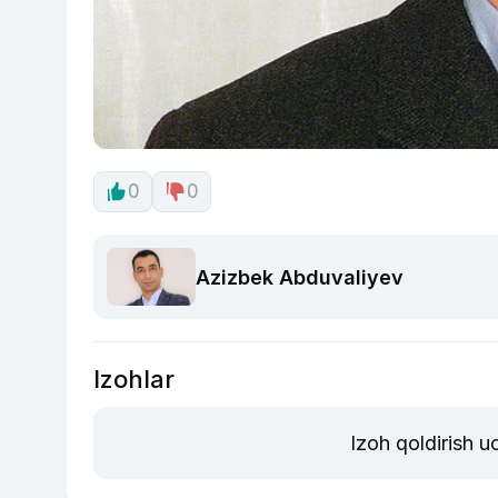
0
0
Azizbek Abduvaliyev
Izohlar
Izoh qoldirish 