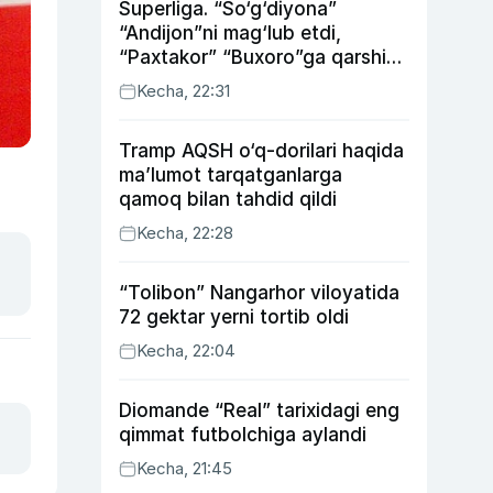
Superliga. “So‘g‘diyona”
“Andijon”ni mag‘lub etdi,
“Paxtakor” “Buxoro”ga qarshi
bahsda g‘alabani qo‘ldan
Kecha, 22:31
chiqardi
Tramp AQSH o‘q-dorilari haqida
ma’lumot tarqatganlarga
qamoq bilan tahdid qildi
Kecha, 22:28
“Tolibon” Nangarhor viloyatida
72 gektar yerni tortib oldi
Kecha, 22:04
Diomande “Real” tarixidagi eng
qimmat futbolchiga aylandi
Kecha, 21:45