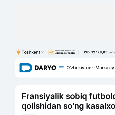
Toshkent
USD :
12 178,85
so'm
O‘zbekiston
Markaziy
Fransiyalik sobiq futbol
qolishidan so‘ng kasalx