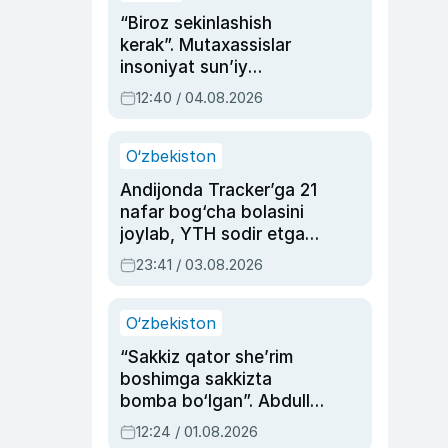
“Biroz sekinlashish
kerak”. Mutaxassislar
insoniyat sun’iy
intellektni boshqara
12:40 / 04.08.2026
olmay qolishidan xavotir
bildirdi
O‘zbekiston
Andijonda Tracker’ga 21
nafar bog‘cha bolasini
joylab, YTH sodir etgan
ayolga sud hukmi o‘qildi
23:41 / 03.08.2026
O‘zbekiston
“Sakkiz qator she’rim
boshimga sakkizta
bomba bo‘lgan”. Abdulla
Oripovni siyosiy
12:24 / 01.08.2026
ayblovlardan asrab