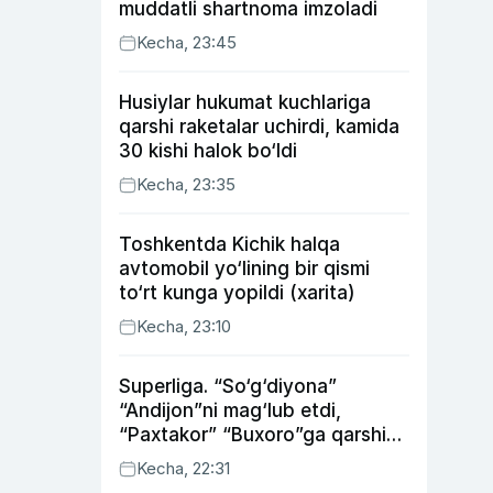
muddatli shartnoma imzoladi
Kecha, 23:45
Husiylar hukumat kuchlariga
qarshi raketalar uchirdi, kamida
30 kishi halok bo‘ldi
Kecha, 23:35
Toshkentda Kichik halqa
avtomobil yo‘lining bir qismi
to‘rt kunga yopildi (xarita)
Kecha, 23:10
Superliga. “So‘g‘diyona”
“Andijon”ni mag‘lub etdi,
“Paxtakor” “Buxoro”ga qarshi
bahsda g‘alabani qo‘ldan
Kecha, 22:31
chiqardi