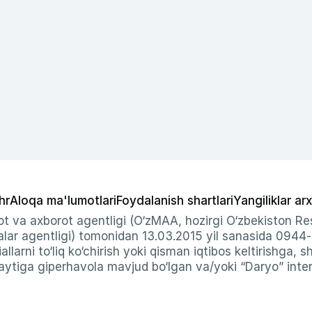
hr
Aloqa ma'lumotlari
Foydalanish shartlari
Yangiliklar arx
t va axborot agentligi (O‘zMAA, hozirgi O‘zbekiston Res
ar agentligi) tomonidan 13.03.2015 yil sanasida 0944
allarni to‘liq ko‘chirish yoki qisman iqtibos keltirishga, 
ytiga giperhavola mavjud bo‘lgan va/yoki “Daryo” intern