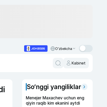
O‘zbekcha
Kabinet
So‘nggi yangiliklar
di
Menejer Maxachev uchun eng
qiyin raqib kim ekanini aytdi