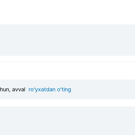
chun, avval
ro‘yxatdan o‘ting