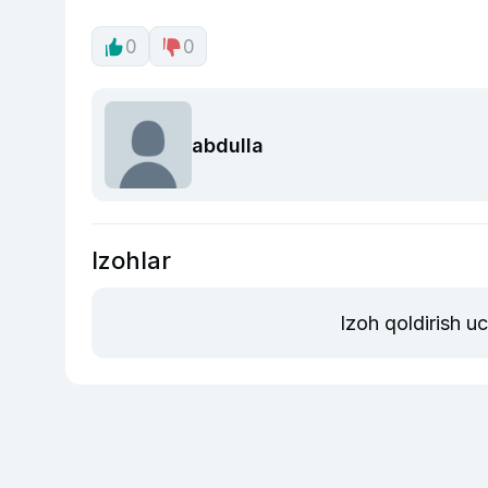
0
0
abdulla
Izohlar
Izoh qoldirish u