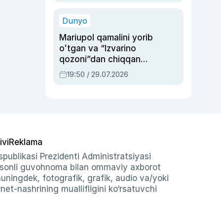
qolgan voqea
Dunyo
Mariupol qamalini yorib
oʻtgan va “Izvarino
qozoni”dan chiqqan
qahramon — Ukraina
19:50 / 29.07.2026
armiyasi bosh
qoʻmondoni Drapatiy
haqida
ivi
Reklama
publikasi Prezidenti Administratsiyasi
-sonli guvohnoma bilan ommaviy axborot
shuningdek, fotografik, grafik, audio va/yoki
et-nashrining muallifligini ko‘rsatuvchi