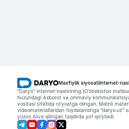
Maxfiylik siyosati
Internet-nas
“Daryo” internet-nashrining (O‘zbekiston matbuo
huzuridagi Axborot va ommaviy kommunikatsiyal
vositasi sifatida ro‘yxatga olingan. Matnli materi
videomateriallaridan foydalanishga “daryo.uz” sa
yozuv ilova qilingan taqdirda yo‘l qo‘yiladi.