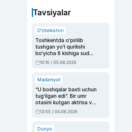
Tavsiyalar
O‘zbekiston
Toshkentda o‘pirilib
tushgan yo‘l qurilishi
bo‘yicha 6 kishiga sud
hukmi o‘qildi
10:10 / 05.08.2026
Madaniyat
“U boshqalar baxti uchun
tug‘ilgan edi”. Bir umr
otasini kutgan aktrisa va
dublyaj ustasi Rimma
13:55 / 04.08.2026
Ahmedovaning
sinovlarga to‘la hayoti
Dunyo