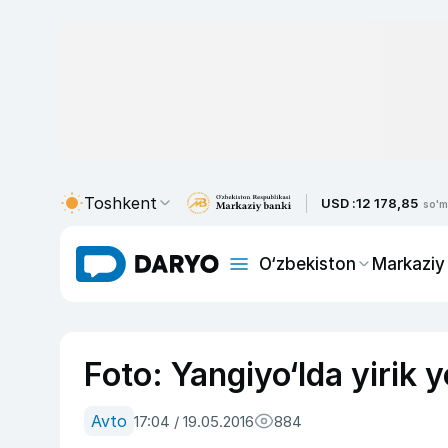
Toshkent
USD :
12 178,85
so'm
O‘zbekiston
Markaziy
Foto: Yangiyo‘lda yirik 
Avto
17:04 / 19.05.2016
884