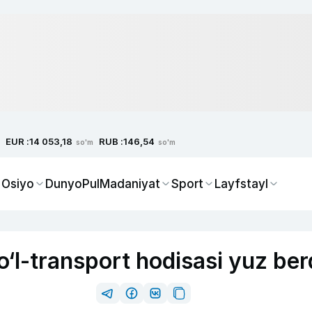
EUR :
RUB :
14 053,18
146,54
so'm
so'm
 Osiyo
Dunyo
Pul
Madaniyat
Sport
Layfstayl
yo‘l-transport hodisasi yuz ber