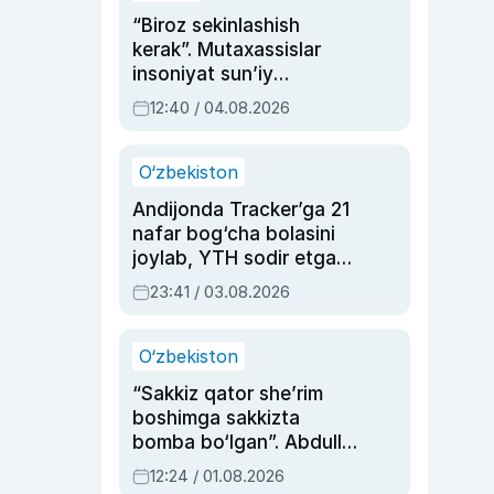
“Biroz sekinlashish
kerak”. Mutaxassislar
insoniyat sun’iy
intellektni boshqara
12:40 / 04.08.2026
olmay qolishidan xavotir
bildirdi
O‘zbekiston
Andijonda Tracker’ga 21
nafar bog‘cha bolasini
joylab, YTH sodir etgan
ayolga sud hukmi o‘qildi
23:41 / 03.08.2026
O‘zbekiston
“Sakkiz qator she’rim
boshimga sakkizta
bomba bo‘lgan”. Abdulla
Oripovni siyosiy
12:24 / 01.08.2026
ayblovlardan asrab