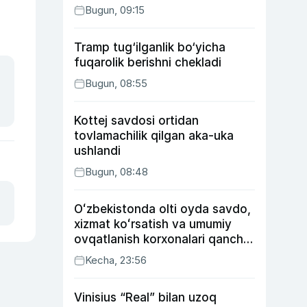
Bugun, 09:15
Tramp tug‘ilganlik bo‘yicha
fuqarolik berishni chekladi
Bugun, 08:55
Kottej savdosi ortidan
tovlamachilik qilgan aka-uka
ushlandi
Bugun, 08:48
Oʻzbekistonda olti oyda savdo,
xizmat koʻrsatish va umumiy
ovqatlanish korxonalari qancha
soliq toʻlagani ochiqlandi
Kecha, 23:56
Vinisius “Real” bilan uzoq