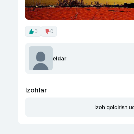
0
0
eldar
Izohlar
Izoh qoldirish 