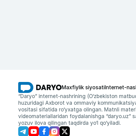
Maxfiylik siyosati
Internet-nas
“Daryo” internet-nashrining (O‘zbekiston matbuo
huzuridagi Axborot va ommaviy kommunikatsiyal
vositasi sifatida ro‘yxatga olingan. Matnli materi
videomateriallaridan foydalanishga “daryo.uz” sa
yozuv ilova qilingan taqdirda yo‘l qo‘yiladi.