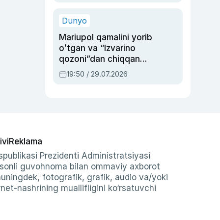
qolgan voqea
Dunyo
Mariupol qamalini yorib
oʻtgan va “Izvarino
qozoni”dan chiqqan
qahramon — Ukraina
19:50 / 29.07.2026
armiyasi bosh
qoʻmondoni Drapatiy
haqida
ivi
Reklama
publikasi Prezidenti Administratsiyasi
-sonli guvohnoma bilan ommaviy axborot
shuningdek, fotografik, grafik, audio va/yoki
et-nashrining muallifligini ko‘rsatuvchi