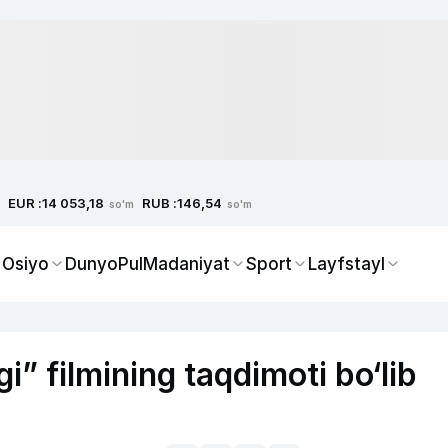
EUR :
RUB :
14 053,18
146,54
so'm
so'm
 Osiyo
Dunyo
Pul
Madaniyat
Sport
Layfstayl
” filmining taqdimoti bo‘lib