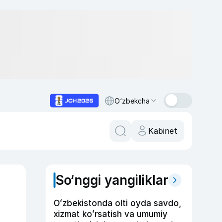
O‘zbekcha
Kabinet
So‘nggi yangiliklar
Oʻzbekistonda olti oyda savdo,
xizmat koʻrsatish va umumiy