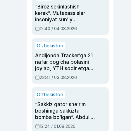
“Biroz sekinlashish
kerak”. Mutaxassislar
insoniyat sun’iy
intellektni boshqara
12:40 / 04.08.2026
olmay qolishidan xavotir
bildirdi
O‘zbekiston
Andijonda Tracker’ga 21
nafar bog‘cha bolasini
joylab, YTH sodir etgan
ayolga sud hukmi o‘qildi
23:41 / 03.08.2026
O‘zbekiston
“Sakkiz qator she’rim
boshimga sakkizta
bomba bo‘lgan”. Abdulla
Oripovni siyosiy
12:24 / 01.08.2026
ayblovlardan asrab