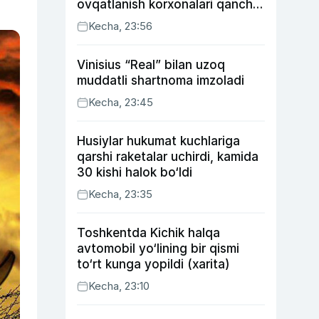
ovqatlanish korxonalari qancha
soliq toʻlagani ochiqlandi
Kecha, 23:56
Vinisius “Real” bilan uzoq
muddatli shartnoma imzoladi
Kecha, 23:45
Husiylar hukumat kuchlariga
qarshi raketalar uchirdi, kamida
30 kishi halok bo‘ldi
Kecha, 23:35
Toshkentda Kichik halqa
avtomobil yo‘lining bir qismi
to‘rt kunga yopildi (xarita)
Kecha, 23:10