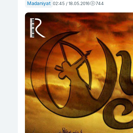
Madaniyat
02:45 / 18.05.2016
744