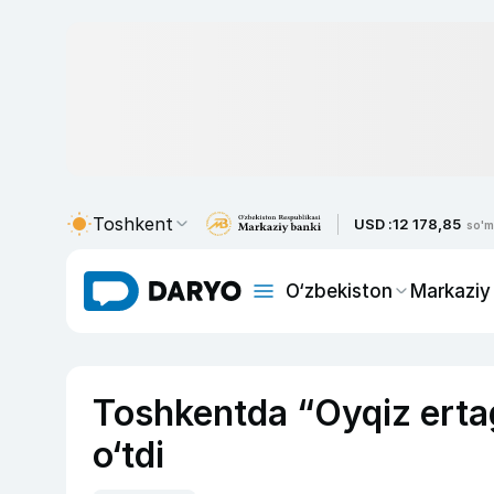
Toshkent
USD :
12 178,85
so'm
O‘zbekiston
Markaziy
Toshkentda “Oyqiz ertagi
o‘tdi