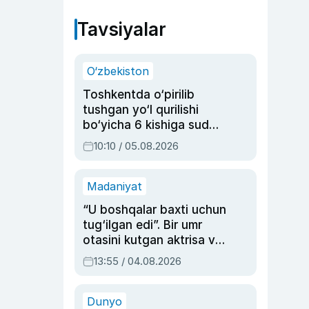
Tavsiyalar
O‘zbekiston
Toshkentda o‘pirilib
tushgan yo‘l qurilishi
bo‘yicha 6 kishiga sud
hukmi o‘qildi
10:10 / 05.08.2026
Madaniyat
“U boshqalar baxti uchun
tug‘ilgan edi”. Bir umr
otasini kutgan aktrisa va
dublyaj ustasi Rimma
13:55 / 04.08.2026
Ahmedovaning
sinovlarga to‘la hayoti
Dunyo