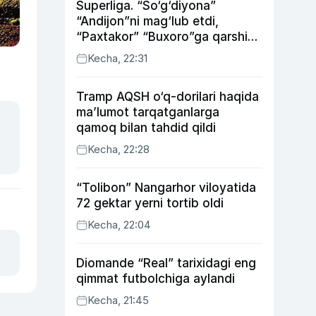
Superliga. “So‘g‘diyona”
“Andijon”ni mag‘lub etdi,
“Paxtakor” “Buxoro”ga qarshi
bahsda g‘alabani qo‘ldan
Kecha, 22:31
chiqardi
Tramp AQSH o‘q-dorilari haqida
ma’lumot tarqatganlarga
qamoq bilan tahdid qildi
Kecha, 22:28
“Tolibon” Nangarhor viloyatida
72 gektar yerni tortib oldi
Kecha, 22:04
Diomande “Real” tarixidagi eng
qimmat futbolchiga aylandi
Kecha, 21:45