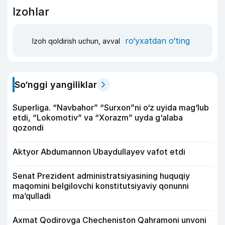
Izohlar
ro‘yxatdan o‘ting
Izoh qoldirish uchun, avval
So‘nggi yangiliklar
Superliga. “Navbahor” “Surxon”ni o‘z uyida mag‘lub
etdi, “Lokomotiv” va “Xorazm” uyda g‘alaba
qozondi
Aktyor Abdu­mannon Ubaydullayev vafot etdi
Senat Prezident administratsiyasining huquqiy
maqomini belgilovchi konstitutsiyaviy qonunni
ma’qulladi
Axmat Qodirovga Checheniston Qahramoni unvoni