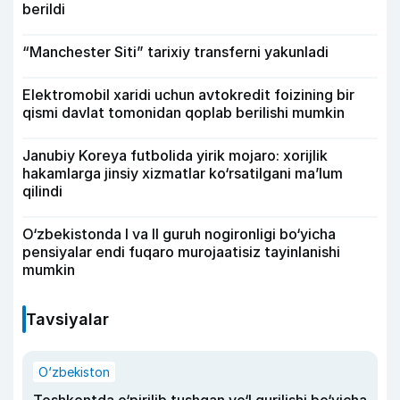
berildi
“Manchester Siti” tarixiy transferni yakunladi
Elektromobil xaridi uchun avtokredit foizining bir
qismi davlat tomonidan qoplab berilishi mumkin
Janubiy Koreya futbolida yirik mojaro: xorijlik
hakamlarga jinsiy xizmatlar ko‘rsatilgani ma’lum
qilindi
O‘zbekistonda I va II guruh nogironligi bo‘yicha
pensiyalar endi fuqaro murojaatisiz tayinlanishi
mumkin
Tavsiyalar
O‘zbekiston