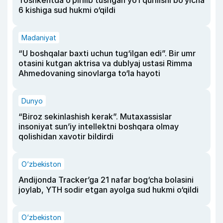
Toshkentda o‘pirilib tushgan yo‘l qurilishi bo‘yicha
6 kishiga sud hukmi o‘qildi
Madaniyat
“U boshqalar baxti uchun tug‘ilgan edi”. Bir umr
otasini kutgan aktrisa va dublyaj ustasi Rimma
Ahmedovaning sinovlarga to‘la hayoti
Dunyo
“Biroz sekinlashish kerak”. Mutaxassislar
insoniyat sun’iy intellektni boshqara olmay
qolishidan xavotir bildirdi
O‘zbekiston
Andijonda Tracker’ga 21 nafar bog‘cha bolasini
joylab, YTH sodir etgan ayolga sud hukmi o‘qildi
O‘zbekiston