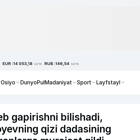
EUR :
RUB :
14 053,18
146,54
so'm
so'm
 Osiyo
Dunyo
Pul
Madaniyat
Sport
Layfstayl
b gapirishni bilishadi,
oyevning qizi dadasining