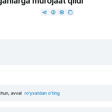
anlarga murojaat qildi
uchun, avval
ro‘yxatdan o‘ting