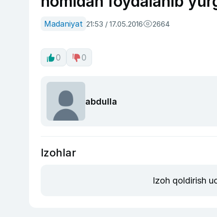
nomidan foydalanib yurg
Madaniyat
21:53 / 17.05.2016
2664
0
0
abdulla
Izohlar
Izoh qoldirish 