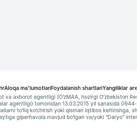
hr
Aloqa ma'lumotlari
Foydalanish shartlari
Yangiliklar arx
t va axborot agentligi (O‘zMAA, hozirgi O‘zbekiston Res
ar agentligi) tomonidan 13.03.2015 yil sanasida 0944
allarni to‘liq ko‘chirish yoki qisman iqtibos keltirishga, 
ytiga giperhavola mavjud bo‘lgan va/yoki “Daryo” intern