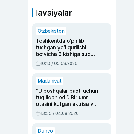
Tavsiyalar
O‘zbekiston
Toshkentda o‘pirilib
tushgan yo‘l qurilishi
bo‘yicha 6 kishiga sud
hukmi o‘qildi
10:10 / 05.08.2026
Madaniyat
“U boshqalar baxti uchun
tug‘ilgan edi”. Bir umr
otasini kutgan aktrisa va
dublyaj ustasi Rimma
13:55 / 04.08.2026
Ahmedovaning
sinovlarga to‘la hayoti
Dunyo