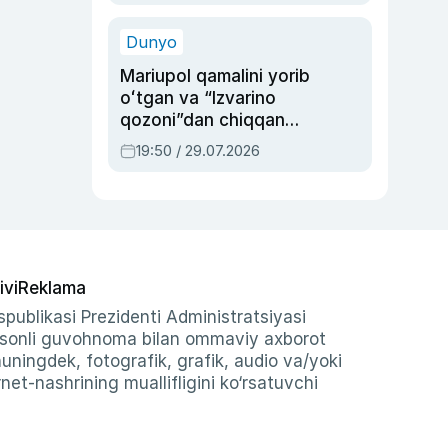
qolgan voqea
Dunyo
Mariupol qamalini yorib
oʻtgan va “Izvarino
qozoni”dan chiqqan
qahramon — Ukraina
19:50 / 29.07.2026
armiyasi bosh
qoʻmondoni Drapatiy
haqida
ivi
Reklama
publikasi Prezidenti Administratsiyasi
-sonli guvohnoma bilan ommaviy axborot
shuningdek, fotografik, grafik, audio va/yoki
et-nashrining muallifligini ko‘rsatuvchi