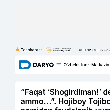
Toshkent
USD :
12 178,85
so'm
O‘zbekiston
Markaziy
“Faqat ‘Shogirdiman!’ de
ammo...”. Hojiboy Tojib