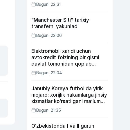
Bugun, 22:31
“Manchester Siti” tarixiy
transferni yakunladi
Bugun, 22:06
Elektromobil xaridi uchun
avtokredit foizining bir qismi
davlat tomonidan qoplab
berilishi mumkin
Bugun, 22:04
Janubiy Koreya futbolida yirik
mojaro: xorijlik hakamlarga jinsiy
xizmatlar ko‘rsatilgani ma’lum
qilindi
Bugun, 21:35
O‘zbekistonda I va II guruh