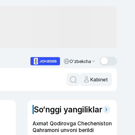
O‘zbekcha
Kabinet
So‘nggi yangiliklar
Axmat Qodirovga Checheniston
Qahramoni unvoni berildi