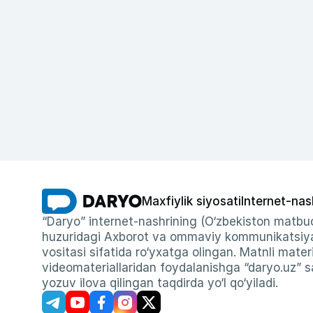
Maxfiylik siyosati
Internet-nas
“Daryo” internet-nashrining (O‘zbekiston matbuo
huzuridagi Axborot va ommaviy kommunikatsiyal
vositasi sifatida ro‘yxatga olingan. Matnli materi
videomateriallaridan foydalanishga “daryo.uz” sa
yozuv ilova qilingan taqdirda yo‘l qo‘yiladi.