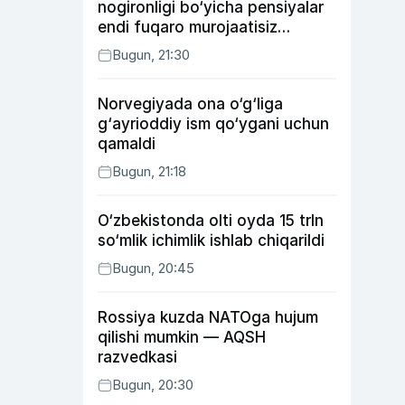
nogironligi bo‘yicha pensiyalar
endi fuqaro murojaatisiz
tayinlanishi mumkin
Bugun, 21:30
Norvegiyada ona o‘g‘liga
g‘ayrioddiy ism qo‘ygani uchun
qamaldi
Bugun, 21:18
O‘zbekistonda olti oyda 15 trln
so‘mlik ichimlik ishlab chiqarildi
Bugun, 20:45
Rossiya kuzda NATOga hujum
qilishi mumkin — AQSH
razvedkasi
Bugun, 20:30