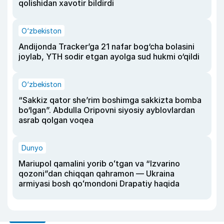
qolishidan xavotir bildirdi
O‘zbekiston
Andijonda Tracker’ga 21 nafar bog‘cha bolasini
joylab, YTH sodir etgan ayolga sud hukmi o‘qildi
O‘zbekiston
“Sakkiz qator she’rim boshimga sakkizta bomba
bo‘lgan”. Abdulla Oripovni siyosiy ayblovlardan
asrab qolgan voqea
Dunyo
Mariupol qamalini yorib oʻtgan va “Izvarino
qozoni”dan chiqqan qahramon — Ukraina
armiyasi bosh qoʻmondoni Drapatiy haqida