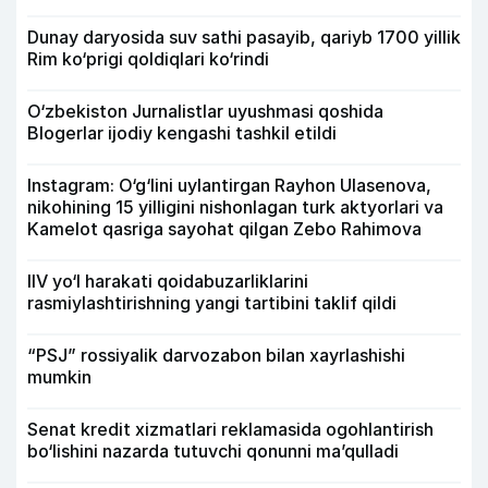
Dunay daryosida suv sathi pasayib, qariyb 1700 yillik
Rim ko‘prigi qoldiqlari ko‘rindi
O‘zbekiston Jurnalistlar uyushmasi qoshida
Blogerlar ijodiy kengashi tashkil etildi
Instagram: O‘g‘lini uylantirgan Rayhon Ulasenova,
nikohining 15 yilligini nishonlagan turk aktyorlari va
Kamelot qasriga sayohat qilgan Zebo Rahimova
IIV yo‘l harakati qoidabuzarliklarini
rasmiylashtirishning yangi tartibini taklif qildi
“PSJ” rossiyalik darvozabon bilan xayrlashishi
mumkin
Senat kredit xizmatlari reklamasida ogohlantirish
bo‘lishini nazarda tutuvchi qonunni ma’qulladi