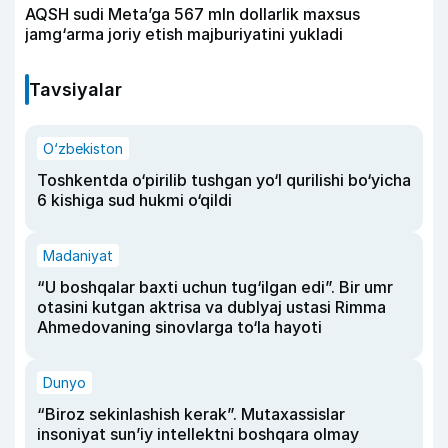
AQSH sudi Meta’ga 567 mln dollarlik maxsus
jamg‘arma joriy etish majburiyatini yukladi
Tavsiyalar
O‘zbekiston
Toshkentda o‘pirilib tushgan yo‘l qurilishi bo‘yicha
6 kishiga sud hukmi o‘qildi
Madaniyat
“U boshqalar baxti uchun tug‘ilgan edi”. Bir umr
otasini kutgan aktrisa va dublyaj ustasi Rimma
Ahmedovaning sinovlarga to‘la hayoti
Dunyo
“Biroz sekinlashish kerak”. Mutaxassislar
insoniyat sun’iy intellektni boshqara olmay