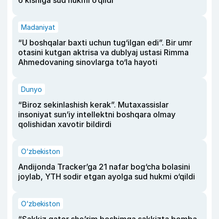
Madaniyat
“U boshqalar baxti uchun tug‘ilgan edi”. Bir umr
otasini kutgan aktrisa va dublyaj ustasi Rimma
Ahmedovaning sinovlarga to‘la hayoti
Dunyo
“Biroz sekinlashish kerak”. Mutaxassislar
insoniyat sun’iy intellektni boshqara olmay
qolishidan xavotir bildirdi
O‘zbekiston
Andijonda Tracker’ga 21 nafar bog‘cha bolasini
joylab, YTH sodir etgan ayolga sud hukmi o‘qildi
O‘zbekiston
“Sakkiz qator she’rim boshimga sakkizta bomba