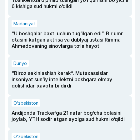
Toshkentda o‘pirilib tushgan yo‘l qurilishi bo‘yicha
6 kishiga sud hukmi o‘qildi
Madaniyat
“U boshqalar baxti uchun tug‘ilgan edi”. Bir umr
otasini kutgan aktrisa va dublyaj ustasi Rimma
Ahmedovaning sinovlarga to‘la hayoti
Dunyo
“Biroz sekinlashish kerak”. Mutaxassislar
insoniyat sun’iy intellektni boshqara olmay
qolishidan xavotir bildirdi
O‘zbekiston
Andijonda Tracker’ga 21 nafar bog‘cha bolasini
joylab, YTH sodir etgan ayolga sud hukmi o‘qildi
O‘zbekiston