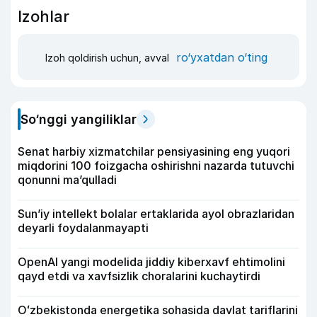
Izohlar
ro‘yxatdan o‘ting
Izoh qoldirish uchun, avval
So‘nggi yangiliklar
Senat harbiy xizmatchilar pensiyasining eng yuqori
miqdorini 100 foizgacha oshirishni nazarda tutuvchi
qonunni ma’qulladi
Sun’iy intellekt bolalar ertaklarida ayol obrazlaridan
deyarli foydalanmayapti
OpenAI yangi modelida jiddiy kiberxavf ehtimolini
qayd etdi va xavfsizlik choralarini kuchaytirdi
Oʻzbekistonda energetika sohasida davlat tariflarini