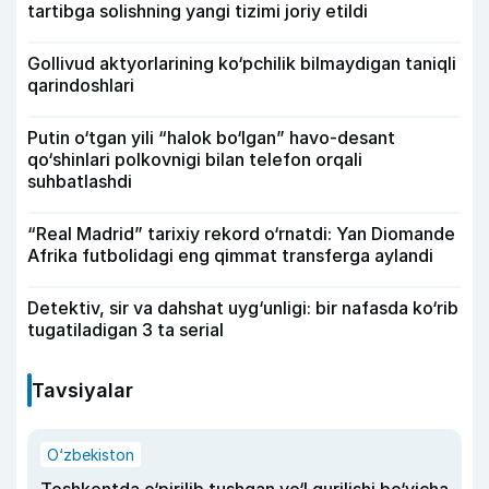
tartibga solishning yangi tizimi joriy etildi
Gollivud aktyorlarining ko‘pchilik bilmaydigan taniqli
qarindoshlari
Putin o‘tgan yili “halok bo‘lgan” havo-desant
qo‘shinlari polkovnigi bilan telefon orqali
suhbatlashdi
“Real Madrid” tarixiy rekord o‘rnatdi: Yan Diomande
Afrika futbolidagi eng qimmat transferga aylandi
Detektiv, sir va dahshat uyg‘unligi: bir nafasda ko‘rib
tugatiladigan 3 ta serial
Tavsiyalar
O‘zbekiston