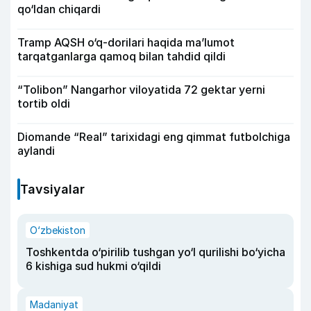
qo‘ldan chiqardi
Tramp AQSH o‘q-dorilari haqida ma’lumot
tarqatganlarga qamoq bilan tahdid qildi
“Tolibon” Nangarhor viloyatida 72 gektar yerni
tortib oldi
Diomande “Real” tarixidagi eng qimmat futbolchiga
aylandi
Tavsiyalar
O‘zbekiston
Toshkentda o‘pirilib tushgan yo‘l qurilishi bo‘yicha
6 kishiga sud hukmi o‘qildi
Madaniyat