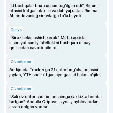
“U boshqalar baxti uchun tug‘ilgan edi”. Bir umr
otasini kutgan aktrisa va dublyaj ustasi Rimma
Ahmedovaning sinovlarga to‘la hayoti
Dunyo
“Biroz sekinlashish kerak”. Mutaxassislar
insoniyat sun’iy intellektni boshqara olmay
qolishidan xavotir bildirdi
O‘zbekiston
Andijonda Tracker’ga 21 nafar bog‘cha bolasini
joylab, YTH sodir etgan ayolga sud hukmi o‘qildi
O‘zbekiston
“Sakkiz qator she’rim boshimga sakkizta bomba
bo‘lgan”. Abdulla Oripovni siyosiy ayblovlardan
asrab qolgan voqea