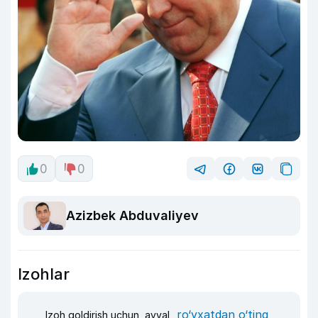
0
0
Azizbek Abduvaliyev
Izohlar
ro‘yxatdan o‘ting
Izoh qoldirish uchun, avval