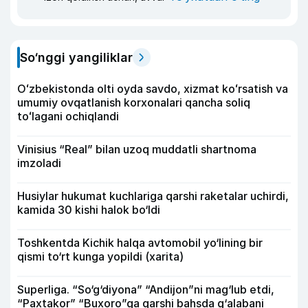
So‘nggi yangiliklar
Oʻzbekistonda olti oyda savdo, xizmat koʻrsatish va
umumiy ovqatlanish korxonalari qancha soliq
toʻlagani ochiqlandi
Vinisius “Real” bilan uzoq muddatli shartnoma
imzoladi
Husiylar hukumat kuchlariga qarshi raketalar uchirdi,
kamida 30 kishi halok bo‘ldi
Toshkentda Kichik halqa avtomobil yo‘lining bir
qismi to‘rt kunga yopildi (xarita)
Superliga. “So‘g‘diyona” “Andijon”ni mag‘lub etdi,
“Paxtakor” “Buxoro”ga qarshi bahsda g‘alabani