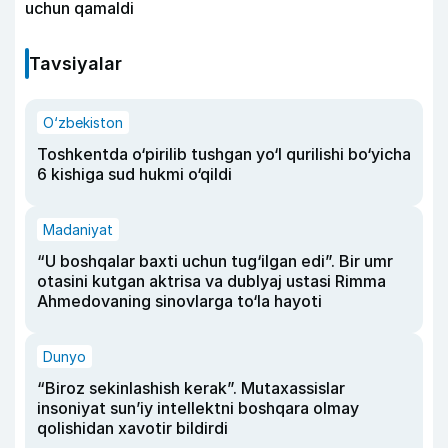
uchun qamaldi
Tavsiyalar
O‘zbekiston
Toshkentda o‘pirilib tushgan yo‘l qurilishi bo‘yicha
6 kishiga sud hukmi o‘qildi
Madaniyat
“U boshqalar baxti uchun tug‘ilgan edi”. Bir umr
otasini kutgan aktrisa va dublyaj ustasi Rimma
Ahmedovaning sinovlarga to‘la hayoti
Dunyo
“Biroz sekinlashish kerak”. Mutaxassislar
insoniyat sun’iy intellektni boshqara olmay
qolishidan xavotir bildirdi