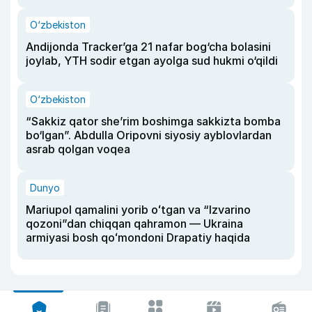
O‘zbekiston
Andijonda Tracker’ga 21 nafar bog‘cha bolasini
joylab, YTH sodir etgan ayolga sud hukmi o‘qildi
O‘zbekiston
“Sakkiz qator she’rim boshimga sakkizta bomba
bo‘lgan”. Abdulla Oripovni siyosiy ayblovlardan
asrab qolgan voqea
Dunyo
Mariupol qamalini yorib oʻtgan va “Izvarino
qozoni”dan chiqqan qahramon — Ukraina
armiyasi bosh qoʻmondoni Drapatiy haqida