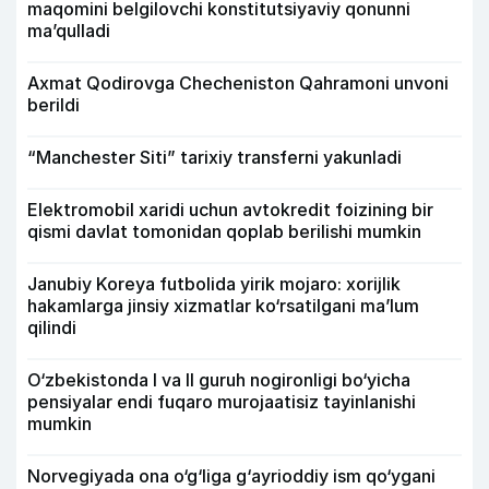
maqomini belgilovchi konstitutsiyaviy qonunni
ma’qulladi
Axmat Qodirovga Checheniston Qahramoni unvoni
berildi
“Manchester Siti” tarixiy transferni yakunladi
Elektromobil xaridi uchun avtokredit foizining bir
qismi davlat tomonidan qoplab berilishi mumkin
Janubiy Koreya futbolida yirik mojaro: xorijlik
hakamlarga jinsiy xizmatlar ko‘rsatilgani ma’lum
qilindi
O‘zbekistonda I va II guruh nogironligi bo‘yicha
pensiyalar endi fuqaro murojaatisiz tayinlanishi
mumkin
Norvegiyada ona o‘g‘liga g‘ayrioddiy ism qo‘ygani