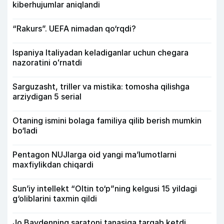
kiberhujumlar aniqlandi
“Rakurs”. UEFA nimadan qo‘rqdi?
Ispaniya Italiyadan keladiganlar uchun chegara
nazoratini oʻrnatdi
Sarguzasht, triller va mistika: tomosha qilishga
arziydigan 5 serial
Otaning ismini bolaga familiya qilib berish mumkin
bo‘ladi
Pentagon NUJlarga oid yangi maʼlumotlarni
maxfiylikdan chiqardi
Sun’iy intellekt “Oltin to‘p”ning kelgusi 15 yildagi
g‘oliblarini taxmin qildi
Jo Baydenning saratoni tanasiga tarqab ketdi