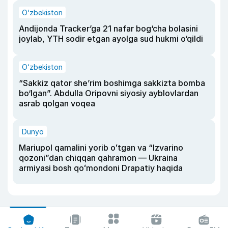
O‘zbekiston
Andijonda Tracker’ga 21 nafar bog‘cha bolasini
joylab, YTH sodir etgan ayolga sud hukmi o‘qildi
O‘zbekiston
“Sakkiz qator she’rim boshimga sakkizta bomba
bo‘lgan”. Abdulla Oripovni siyosiy ayblovlardan
asrab qolgan voqea
Dunyo
Mariupol qamalini yorib oʻtgan va “Izvarino
qozoni”dan chiqqan qahramon — Ukraina
armiyasi bosh qoʻmondoni Drapatiy haqida