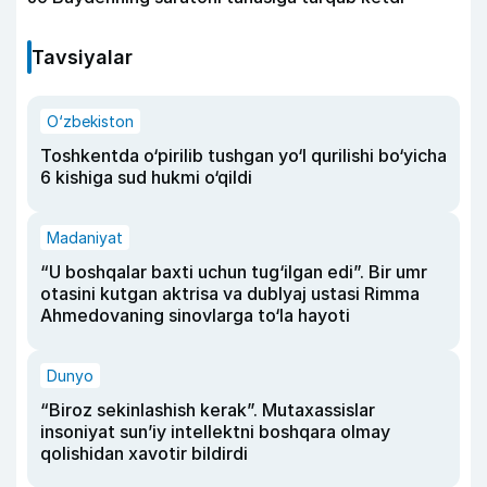
Tavsiyalar
O‘zbekiston
Toshkentda o‘pirilib tushgan yo‘l qurilishi bo‘yicha
6 kishiga sud hukmi o‘qildi
Madaniyat
“U boshqalar baxti uchun tug‘ilgan edi”. Bir umr
otasini kutgan aktrisa va dublyaj ustasi Rimma
Ahmedovaning sinovlarga to‘la hayoti
Dunyo
“Biroz sekinlashish kerak”. Mutaxassislar
insoniyat sun’iy intellektni boshqara olmay
qolishidan xavotir bildirdi