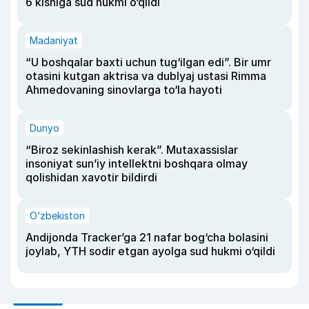
6 kishiga sud hukmi o‘qildi
Madaniyat
“U boshqalar baxti uchun tug‘ilgan edi”. Bir umr
otasini kutgan aktrisa va dublyaj ustasi Rimma
Ahmedovaning sinovlarga to‘la hayoti
Dunyo
“Biroz sekinlashish kerak”. Mutaxassislar
insoniyat sun’iy intellektni boshqara olmay
qolishidan xavotir bildirdi
O‘zbekiston
Andijonda Tracker’ga 21 nafar bog‘cha bolasini
joylab, YTH sodir etgan ayolga sud hukmi o‘qildi