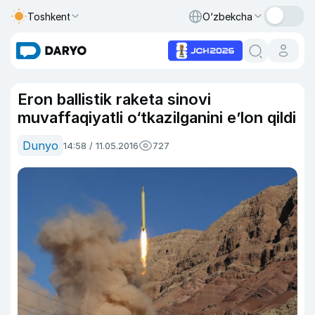
Toshkent
O‘zbekcha
Eron ballistik raketa sinovi
muvaffaqiyatli o‘tkazilganini e’lon qildi
Dunyo
14:58 / 11.05.2016
727