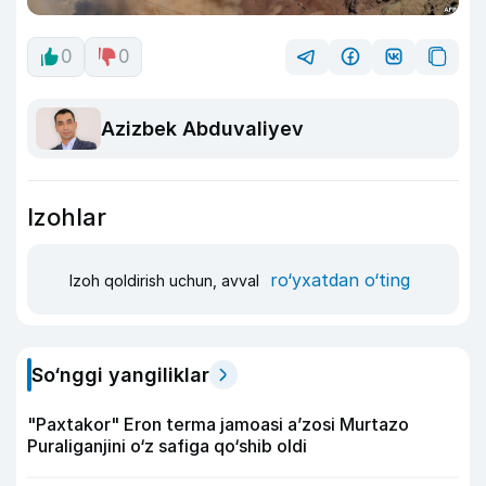
0
0
Azizbek Abduvaliyev
Izohlar
ro‘yxatdan o‘ting
Izoh qoldirish uchun, avval
So‘nggi yangiliklar
"Paxtakor" Eron terma jamoasi a’zosi Murtazo
Puraliganjini o‘z safiga qo‘shib oldi