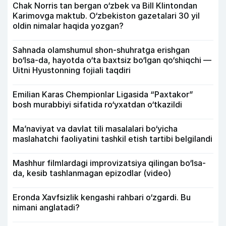
Chak Norris tan bergan o‘zbek va Bill Klintondan
Karimovga maktub. O‘zbekiston gazetalari 30 yil
oldin nimalar haqida yozgan?
Sahnada olamshumul shon-shuhratga erishgan
bo‘lsa-da, hayotda o‘ta baxtsiz bo‘lgan qo‘shiqchi —
Uitni Hyustonning fojiali taqdiri
Emilian Karas Chempionlar Ligasida “Paxtakor”
bosh murabbiyi sifatida ro‘yxatdan o‘tkazildi
Ma’naviyat va davlat tili masalalari bo‘yicha
maslahatchi faoliyatini tashkil etish tartibi belgilandi
Mashhur filmlardagi improvizatsiya qilingan bo‘lsa-
da, kesib tashlanmagan epizodlar (video)
Eronda Xavfsizlik kengashi rahbari o‘zgardi. Bu
nimani anglatadi?