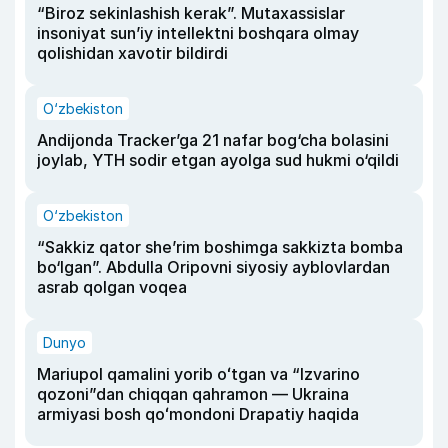
“Biroz sekinlashish kerak”. Mutaxassislar
insoniyat sun’iy intellektni boshqara olmay
qolishidan xavotir bildirdi
O‘zbekiston
Andijonda Tracker’ga 21 nafar bog‘cha bolasini
joylab, YTH sodir etgan ayolga sud hukmi o‘qildi
O‘zbekiston
“Sakkiz qator she’rim boshimga sakkizta bomba
bo‘lgan”. Abdulla Oripovni siyosiy ayblovlardan
asrab qolgan voqea
Dunyo
Mariupol qamalini yorib oʻtgan va “Izvarino
qozoni”dan chiqqan qahramon — Ukraina
armiyasi bosh qoʻmondoni Drapatiy haqida