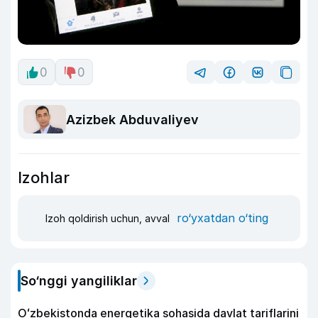
0
0
Azizbek Abduvaliyev
Izohlar
ro‘yxatdan o‘ting
Izoh qoldirish uchun, avval
So‘nggi yangiliklar
Oʻzbekistonda energetika sohasida davlat tariflarini