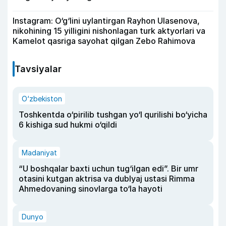
Instagram: O‘g‘lini uylantirgan Rayhon Ulasenova,
nikohining 15 yilligini nishonlagan turk aktyorlari va
Kamelot qasriga sayohat qilgan Zebo Rahimova
Tavsiyalar
O‘zbekiston
Toshkentda o‘pirilib tushgan yo‘l qurilishi bo‘yicha
6 kishiga sud hukmi o‘qildi
Madaniyat
“U boshqalar baxti uchun tug‘ilgan edi”. Bir umr
otasini kutgan aktrisa va dublyaj ustasi Rimma
Ahmedovaning sinovlarga to‘la hayoti
Dunyo