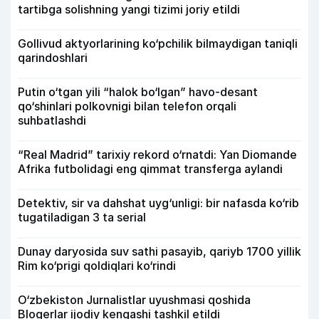
tartibga solishning yangi tizimi joriy etildi
Gollivud aktyorlarining ko‘pchilik bilmaydigan taniqli
qarindoshlari
Putin o‘tgan yili “halok bo‘lgan” havo-desant
qo‘shinlari polkovnigi bilan telefon orqali
suhbatlashdi
“Real Madrid” tarixiy rekord o‘rnatdi: Yan Diomande
Afrika futbolidagi eng qimmat transferga aylandi
Detektiv, sir va dahshat uyg‘unligi: bir nafasda ko‘rib
tugatiladigan 3 ta serial
Dunay daryosida suv sathi pasayib, qariyb 1700 yillik
Rim ko‘prigi qoldiqlari ko‘rindi
O‘zbekiston Jurnalistlar uyushmasi qoshida
Blogerlar ijodiy kengashi tashkil etildi