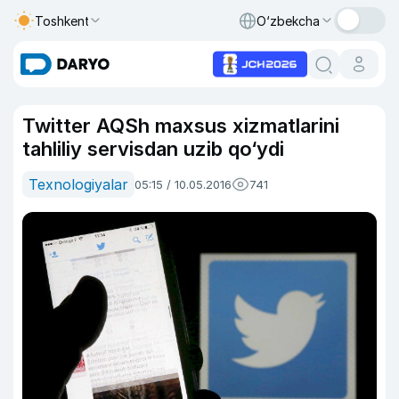
Toshkent
O‘zbekcha
Twitter AQSh maxsus xizmatlarini
tahliliy servisdan uzib qo‘ydi
Texnologiyalar
05:15 / 10.05.2016
741