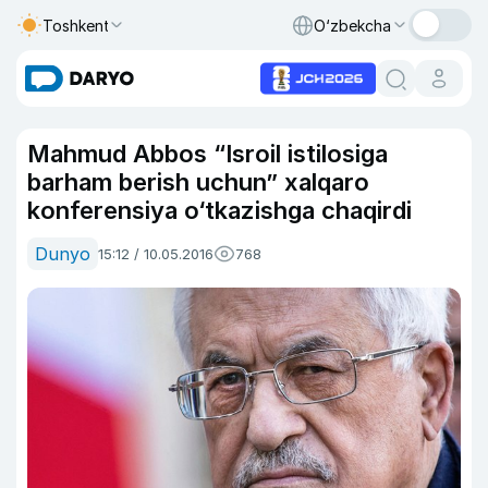
Toshkent
O‘zbekcha
Mahmud Abbos “Isroil istilosiga
barham berish uchun” xalqaro
konferensiya o‘tkazishga chaqirdi
Dunyo
15:12 / 10.05.2016
768