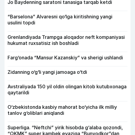
Jo Baydenning saratoni tanasiga tarqab ketdi
“Barselona” Alvaresni qo‘lga kiritishning yangi
usulini topdi
Grenlandiyada Trampga aloqador neft kompaniyasi
hukumat ruxsatisiz ish boshladi
Farg‘onada “Mansur Kazanskiy” va sherigi ushlandi
Zidanning o‘g‘li yangi jamoaga o‘tdi
Avstraliyada 150 yil oldin olingan kitob kutubxonaga
qaytarildi
O‘zbekistonda kasbiy mahorat bo‘yicha ilk milliy
tanlov g‘oliblari aniqlandi
Superliga. “Neftchi” yirik hisobda g‘alaba qozondi,
“OKMK” super kambek evaziga “Bunyodkor”dan