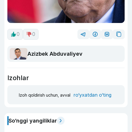
0
0
Azizbek Abduvaliyev
Izohlar
ro‘yxatdan o‘ting
Izoh qoldirish uchun, avval
So‘nggi yangiliklar