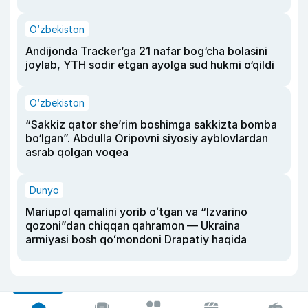
O‘zbekiston
Andijonda Tracker’ga 21 nafar bog‘cha bolasini
joylab, YTH sodir etgan ayolga sud hukmi o‘qildi
O‘zbekiston
“Sakkiz qator she’rim boshimga sakkizta bomba
bo‘lgan”. Abdulla Oripovni siyosiy ayblovlardan
asrab qolgan voqea
Dunyo
Mariupol qamalini yorib oʻtgan va “Izvarino
qozoni”dan chiqqan qahramon — Ukraina
armiyasi bosh qoʻmondoni Drapatiy haqida