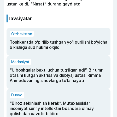
ustun keldi, “Nasaf” durang qayd etdi
Tavsiyalar
O‘zbekiston
Toshkentda o‘pirilib tushgan yo‘l qurilishi bo‘yicha
6 kishiga sud hukmi o‘qildi
Madaniyat
“U boshqalar baxti uchun tug‘ilgan edi”. Bir umr
otasini kutgan aktrisa va dublyaj ustasi Rimma
Ahmedovaning sinovlarga to‘la hayoti
Dunyo
“Biroz sekinlashish kerak”. Mutaxassislar
insoniyat sun’iy intellektni boshqara olmay
qolishidan xavotir bildirdi