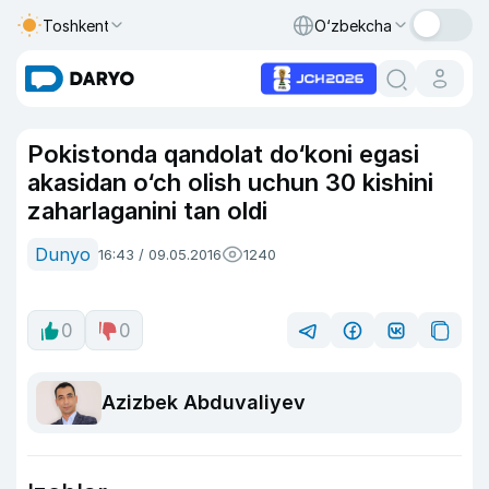
Toshkent
O‘zbekcha
Pokistonda qandolat do‘koni egasi
akasidan o‘ch olish uchun 30 kishini
zaharlaganini tan oldi
Dunyo
16:43 / 09.05.2016
1240
0
0
Azizbek Abduvaliyev