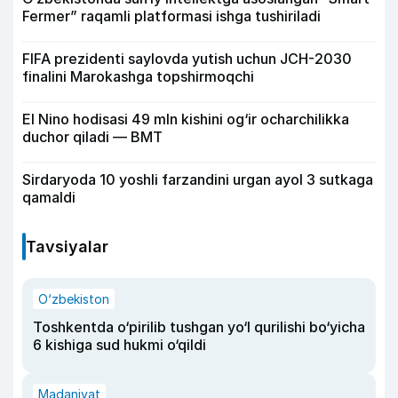
Fermer” raqamli platformasi ishga tushiriladi
FIFA prezidenti saylovda yutish uchun JCH-2030
finalini Marokashga topshirmoqchi
El Nino hodisasi 49 mln kishini og‘ir ocharchilikka
duchor qiladi — BMT
Sirdaryoda 10 yoshli farzandini urgan ayol 3 sutkaga
qamaldi
Tavsiyalar
O‘zbekiston
Toshkentda o‘pirilib tushgan yo‘l qurilishi bo‘yicha
6 kishiga sud hukmi o‘qildi
Madaniyat