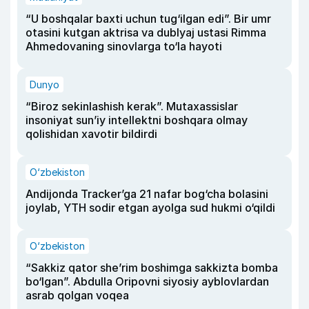
“U boshqalar baxti uchun tug‘ilgan edi”. Bir umr
otasini kutgan aktrisa va dublyaj ustasi Rimma
Ahmedovaning sinovlarga to‘la hayoti
Dunyo
“Biroz sekinlashish kerak”. Mutaxassislar
insoniyat sun’iy intellektni boshqara olmay
qolishidan xavotir bildirdi
O‘zbekiston
Andijonda Tracker’ga 21 nafar bog‘cha bolasini
joylab, YTH sodir etgan ayolga sud hukmi o‘qildi
O‘zbekiston
“Sakkiz qator she’rim boshimga sakkizta bomba
bo‘lgan”. Abdulla Oripovni siyosiy ayblovlardan
asrab qolgan voqea