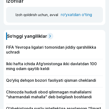
Izohlar
ro‘yxatdan o‘ting
Izoh qoldirish uchun, avval
So‘nggi yangiliklar
FIFA Yevropa ligalari tomonidan jiddiy qarshilikka
uchradi
Ikki hafta ichida Afg‘onistonga ikki davlatdan 100
ming odam qaytib keldi
Qo‘yliq dehqon bozori faoliyati qisman cheklandi
Chinozda hududi obod qilinmagan mahallalarni
“sharmandali mahalla” deb belgilash boshlandi
O‘zbekistonda sun‘iy intellektga asoslangan “Smart