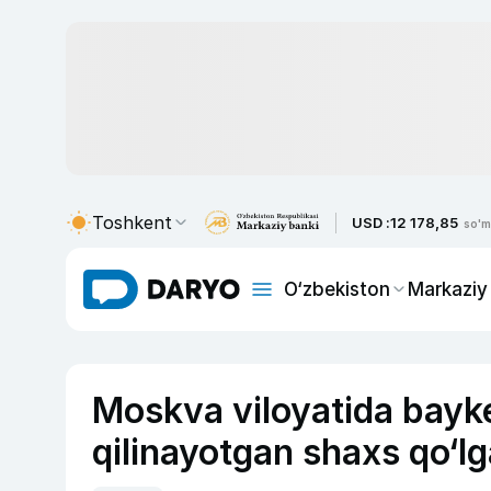
Toshkent
USD :
12 178,85
so'm
O‘zbekiston
Markaziy
Moskva viloyatida bayke
qilinayotgan shaxs qo‘lg