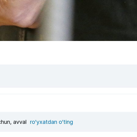
uchun, avval
ro‘yxatdan o‘ting