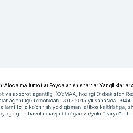
hr
Aloqa ma'lumotlari
Foydalanish shartlari
Yangiliklar arx
t va axborot agentligi (O‘zMAA, hozirgi O‘zbekiston Res
ar agentligi) tomonidan 13.03.2015 yil sanasida 0944
allarni to‘liq ko‘chirish yoki qisman iqtibos keltirishga, 
ytiga giperhavola mavjud bo‘lgan va/yoki “Daryo” intern