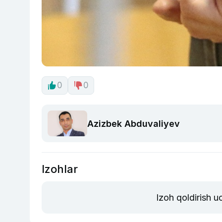
0
0
Azizbek Abduvaliyev
Izohlar
Izoh qoldirish 