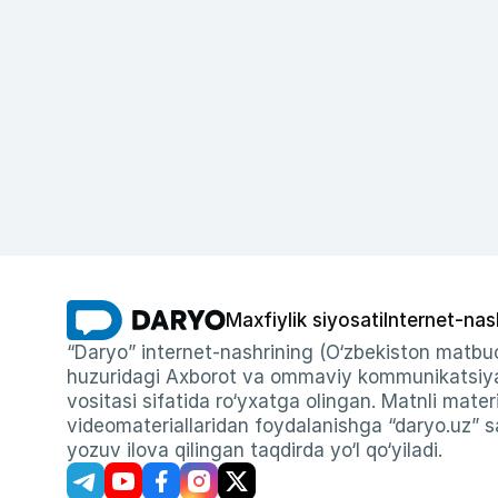
Maxfiylik siyosati
Internet-nas
“Daryo” internet-nashrining (O‘zbekiston matbuo
huzuridagi Axborot va ommaviy kommunikatsiyal
vositasi sifatida ro‘yxatga olingan. Matnli materi
videomateriallaridan foydalanishga “daryo.uz” sa
yozuv ilova qilingan taqdirda yo‘l qo‘yiladi.