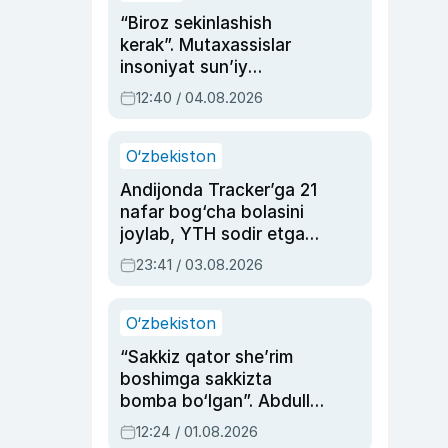
“Biroz sekinlashish
kerak”. Mutaxassislar
insoniyat sun’iy
intellektni boshqara
12:40 / 04.08.2026
olmay qolishidan xavotir
bildirdi
O‘zbekiston
Andijonda Tracker’ga 21
nafar bog‘cha bolasini
joylab, YTH sodir etgan
ayolga sud hukmi o‘qildi
23:41 / 03.08.2026
O‘zbekiston
“Sakkiz qator she’rim
boshimga sakkizta
bomba bo‘lgan”. Abdulla
Oripovni siyosiy
12:24 / 01.08.2026
ayblovlardan asrab