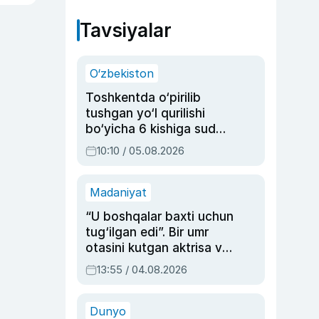
Tavsiyalar
O‘zbekiston
Toshkentda o‘pirilib
tushgan yo‘l qurilishi
bo‘yicha 6 kishiga sud
hukmi o‘qildi
10:10 / 05.08.2026
Madaniyat
“U boshqalar baxti uchun
tug‘ilgan edi”. Bir umr
otasini kutgan aktrisa va
dublyaj ustasi Rimma
13:55 / 04.08.2026
Ahmedovaning
sinovlarga to‘la hayoti
Dunyo