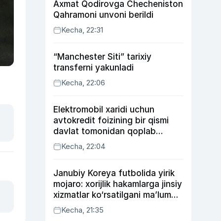
Axmat Qodirovga Checheniston
Qahramoni unvoni berildi
Kecha, 22:31
“Manchester Siti” tarixiy
transferni yakunladi
Kecha, 22:06
Elektromobil xaridi uchun
avtokredit foizining bir qismi
davlat tomonidan qoplab
berilishi mumkin
Kecha, 22:04
Janubiy Koreya futbolida yirik
mojaro: xorijlik hakamlarga jinsiy
xizmatlar ko‘rsatilgani ma’lum
qilindi
Kecha, 21:35