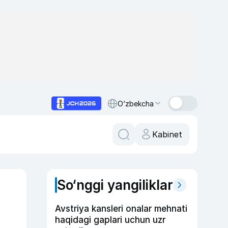
O‘zbekcha
Kabinet
So‘nggi yangiliklar
Avstriya kansleri onalar mehnati
haqidagi gaplari uchun uzr