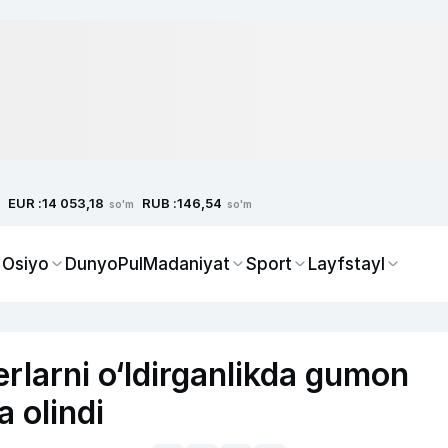
EUR :
RUB :
14 053,18
146,54
so'm
so'm
 Osiyo
Dunyo
Pul
Madaniyat
Sport
Layfstayl
rlarni o‘ldirganlikda gumon
a olindi