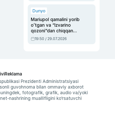
qolgan voqea
Dunyo
Mariupol qamalini yorib
oʻtgan va “Izvarino
qozoni”dan chiqqan
qahramon — Ukraina
19:50 / 29.07.2026
armiyasi bosh
qoʻmondoni Drapatiy
haqida
ivi
Reklama
publikasi Prezidenti Administratsiyasi
-sonli guvohnoma bilan ommaviy axborot
shuningdek, fotografik, grafik, audio va/yoki
et-nashrining muallifligini ko‘rsatuvchi