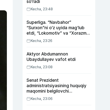
so‘radi
Kecha, 23:48
Superliga. “Navbahor”
“Surxon”ni o‘z uyida mag‘lub
etdi, “Lokomotiv” va “Xorazm”
uyda g‘alaba qozondi
Kecha, 23:26
Aktyor Abdu­mannon
Ubaydullayev vafot etdi
Kecha, 23:08
Senat Prezident
administratsiyasining huquqiy
maqomini belgilovchi
konstitutsiyaviy qonunni
Kecha, 23:06
ma’qulladi