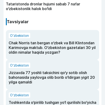
Tataristonda dronlar hujumi sabab 7 nafar
o‘zbekistonlik halok bo‘ldi
Tavsiyalar
O‘zbekiston
Chak Norris tan bergan o‘zbek va Bill Klintondan
Karimovga maktub. O‘zbekiston gazetalari 30 yil
oldin nimalar haqida yozgan?
O‘zbekiston
Jizzaxda 77 yoshli taksichini qo‘y sotib olish
bahonasida yaylovga olib borib o‘ldirgan yigit 20
yilga qamaldi
O‘zbekiston
Toshkentda o‘pirilib tushgan yo‘l qurilishi bo‘yicha