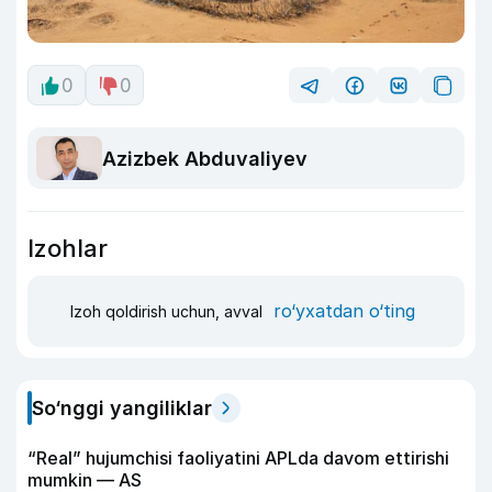
0
0
Azizbek Abduvaliyev
Izohlar
ro‘yxatdan o‘ting
Izoh qoldirish uchun, avval
So‘nggi yangiliklar
“Real” hujumchisi faoliyatini APLda davom ettirishi
mumkin — AS