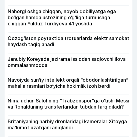
Nahorgi oshga chiqqan, noyob qobiliyatga ega
bo‘lgan hamda ustozining o‘g‘liga turmushga
chiqqan Yulduz Turdiyeva 41 yoshda
Qozog‘iston poytaxtida trotuarlarda elektr samokat
haydash taqiqlanadi
Janubiy Koreyada jazirama issiqdan saqlovchi ilova
ommalashmoqda
Navoiyda sun’iy intellekt orqali “obodonlashtirilgan”
mahalla rasmlari bo‘yicha hokimlik izoh berdi
Nima uchun Salohning “Trabzonspor”ga o‘tishi Messi
va Ronalduning transferlaridan tubdan farq qiladi?
Britaniyaning harbiy dronlaridagi kameralar Xitoyga
ma’lumot uzatgani aniqlandi