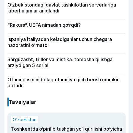
O‘zbekistondagi davlat tashkilotlari serverlariga
kiberhujumlar aniqlandi
“Rakurs”. UEFA nimadan qo‘rqdi?
Ispaniya Italiyadan keladiganlar uchun chegara
nazoratini oʻrnatdi
Sarguzasht, triller va mistika: tomosha qilishga
arziydigan 5 serial
Otaning ismini bolaga familiya qilib berish mumkin
bo‘ladi
Tavsiyalar
O‘zbekiston
Toshkentda o‘pirilib tushgan yo‘l qurilishi bo‘yicha