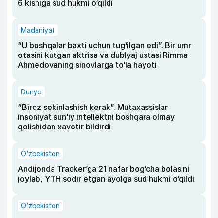
6 kishiga sud hukmi o‘qildi
Madaniyat
“U boshqalar baxti uchun tug‘ilgan edi”. Bir umr
otasini kutgan aktrisa va dublyaj ustasi Rimma
Ahmedovaning sinovlarga to‘la hayoti
Dunyo
“Biroz sekinlashish kerak”. Mutaxassislar
insoniyat sun’iy intellektni boshqara olmay
qolishidan xavotir bildirdi
O‘zbekiston
Andijonda Tracker’ga 21 nafar bog‘cha bolasini
joylab, YTH sodir etgan ayolga sud hukmi o‘qildi
O‘zbekiston