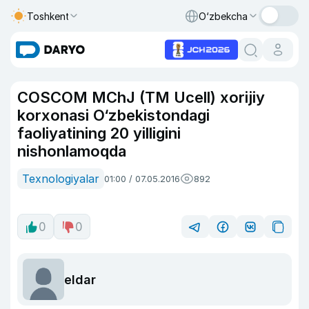
Toshkent
O‘zbekcha
COSCOM MChJ (TM Ucell) xorijiy
korxonasi O‘zbekistondagi
faoliyatining 20 yilligini
nishonlamoqda
Texnologiyalar
01:00 / 07.05.2016
892
0
0
eldar