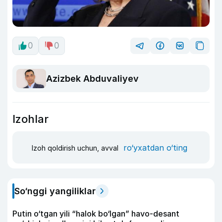
0
0
Azizbek Abduvaliyev
Izohlar
ro‘yxatdan o‘ting
Izoh qoldirish uchun, avval
So‘nggi yangiliklar
Putin o‘tgan yili “halok bo‘lgan” havo-desant