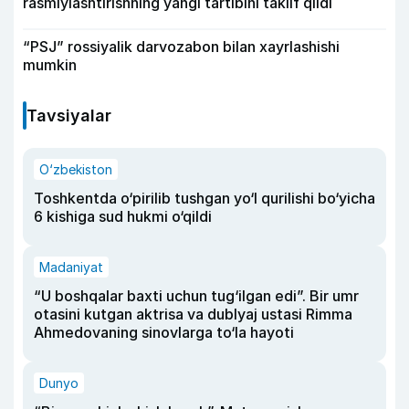
rasmiylashtirishning yangi tartibini taklif qildi
“PSJ” rossiyalik darvozabon bilan xayrlashishi
mumkin
Tavsiyalar
O‘zbekiston
Toshkentda o‘pirilib tushgan yo‘l qurilishi bo‘yicha
6 kishiga sud hukmi o‘qildi
Madaniyat
“U boshqalar baxti uchun tug‘ilgan edi”. Bir umr
otasini kutgan aktrisa va dublyaj ustasi Rimma
Ahmedovaning sinovlarga to‘la hayoti
Dunyo