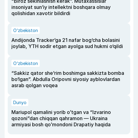
“Biroz sekinlashish kerak”. Mutaxassislar
insoniyat sun’iy intellektni boshqara olmay
qolishidan xavotir bildirdi
O‘zbekiston
Andijonda Tracker’ga 21 nafar bog‘cha bolasini
joylab, YTH sodir etgan ayolga sud hukmi o‘qildi
O‘zbekiston
“Sakkiz qator she’rim boshimga sakkizta bomba
bo‘lgan”. Abdulla Oripovni siyosiy ayblovlardan
asrab qolgan voqea
Dunyo
Mariupol qamalini yorib oʻtgan va “Izvarino
qozoni”dan chiqqan qahramon — Ukraina
armiyasi bosh qoʻmondoni Drapatiy haqida