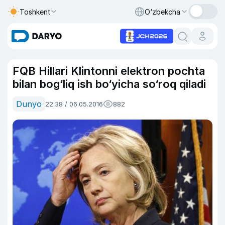
Toshkent
O‘zbekcha
FQB Hillari Klintonni elektron pochta
bilan bog‘liq ish bo‘yicha so‘roq qiladi
Dunyo
22:38 / 06.05.2016
882