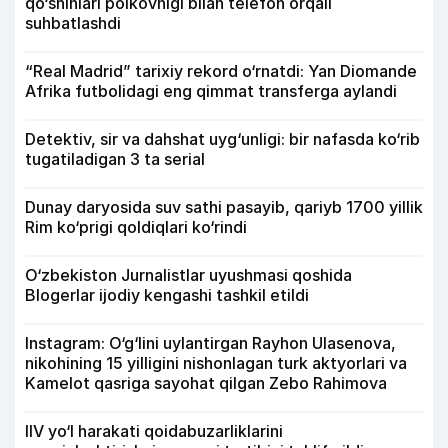
qo‘shinlari polkovnigi bilan telefon orqali
suhbatlashdi
“Real Madrid” tarixiy rekord o‘rnatdi: Yan Diomande
Afrika futbolidagi eng qimmat transferga aylandi
Detektiv, sir va dahshat uyg‘unligi: bir nafasda ko‘rib
tugatiladigan 3 ta serial
Dunay daryosida suv sathi pasayib, qariyb 1700 yillik
Rim ko‘prigi qoldiqlari ko‘rindi
O‘zbekiston Jurnalistlar uyushmasi qoshida
Blogerlar ijodiy kengashi tashkil etildi
Instagram: O‘g‘lini uylantirgan Rayhon Ulasenova,
nikohining 15 yilligini nishonlagan turk aktyorlari va
Kamelot qasriga sayohat qilgan Zebo Rahimova
IIV yo‘l harakati qoidabuzarliklarini