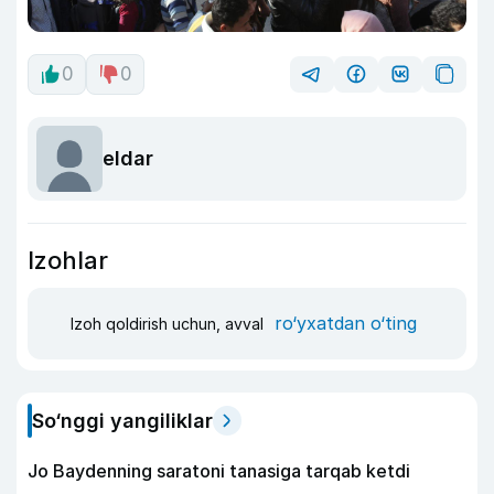
0
0
eldar
Izohlar
ro‘yxatdan o‘ting
Izoh qoldirish uchun, avval
So‘nggi yangiliklar
Jo Baydenning saratoni tanasiga tarqab ketdi