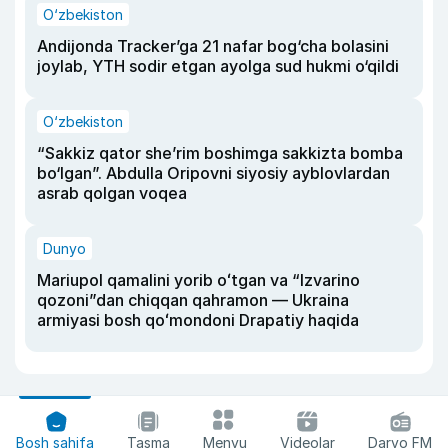
O‘zbekiston
Andijonda Tracker’ga 21 nafar bog‘cha bolasini
joylab, YTH sodir etgan ayolga sud hukmi o‘qildi
O‘zbekiston
“Sakkiz qator she’rim boshimga sakkizta bomba
bo‘lgan”. Abdulla Oripovni siyosiy ayblovlardan
asrab qolgan voqea
Dunyo
Mariupol qamalini yorib oʻtgan va “Izvarino
qozoni”dan chiqqan qahramon — Ukraina
armiyasi bosh qoʻmondoni Drapatiy haqida
Bosh sahifa
Tasma
Menyu
Videolar
Daryo FM