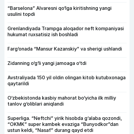
“Barselona” Alvaresni qo‘lga kiritishning yangi
usulini topdi
Grenlandiyada Trampga aloqador neft kompaniyasi
hukumat ruxsatisiz ish boshladi
Farg‘onada “Mansur Kazanskiy” va sherigi ushlandi
Zidanning o‘g‘li yangi jamoaga o‘tdi
Avstraliyada 150 yil oldin olingan kitob kutubxonaga
qaytarildi
O‘zbekistonda kasbiy mahorat bo‘yicha ilk milliy
tanlov g‘oliblari aniqlandi
Superliga. “Neftchi” yirik hisobda g‘alaba qozondi,
“OKMK” super kambek evaziga “Bunyodkor”dan
ustun keldi, “Nasaf” durang qayd etdi