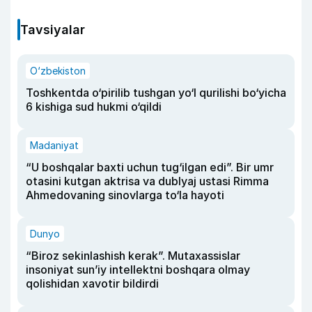
Tavsiyalar
O‘zbekiston
Toshkentda o‘pirilib tushgan yo‘l qurilishi bo‘yicha
6 kishiga sud hukmi o‘qildi
Madaniyat
“U boshqalar baxti uchun tug‘ilgan edi”. Bir umr
otasini kutgan aktrisa va dublyaj ustasi Rimma
Ahmedovaning sinovlarga to‘la hayoti
Dunyo
“Biroz sekinlashish kerak”. Mutaxassislar
insoniyat sun’iy intellektni boshqara olmay
qolishidan xavotir bildirdi