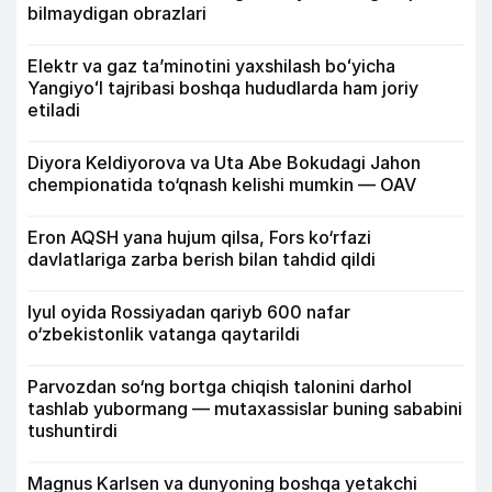
bilmaydigan obrazlari
Elektr va gaz taʼminotini yaxshilash boʻyicha
Yangiyoʻl tajribasi boshqa hududlarda ham joriy
etiladi
Diyora Keldiyorova va Uta Abe Bokudagi Jahon
chempionatida to‘qnash kelishi mumkin — OAV
Eron AQSH yana hujum qilsa, Fors ko‘rfazi
davlatlariga zarba berish bilan tahdid qildi
Iyul oyida Rossiyadan qariyb 600 nafar
o‘zbekistonlik vatanga qaytarildi
Parvozdan so‘ng bortga chiqish talonini darhol
tashlab yubormang — mutaxassislar buning sababini
tushuntirdi
Magnus Karlsen va dunyoning boshqa yetakchi