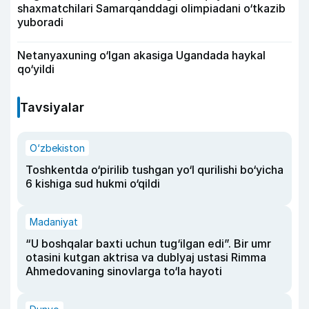
shaxmatchilari Samarqanddagi olimpiadani o‘tkazib
yuboradi
Netanyaxuning o‘lgan akasiga Ugandada haykal
qo‘yildi
Tavsiyalar
O‘zbekiston
Toshkentda o‘pirilib tushgan yo‘l qurilishi bo‘yicha
6 kishiga sud hukmi o‘qildi
Madaniyat
“U boshqalar baxti uchun tug‘ilgan edi”. Bir umr
otasini kutgan aktrisa va dublyaj ustasi Rimma
Ahmedovaning sinovlarga to‘la hayoti