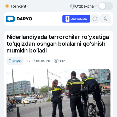
Toshkent
O‘zbekcha
Niderlandiyada terrorchilar ro‘yxatiga
to‘qqizdan oshgan bolalarni qo‘shish
mumkin bo‘ladi
Dunyo
00:29 / 05.05.2016
882