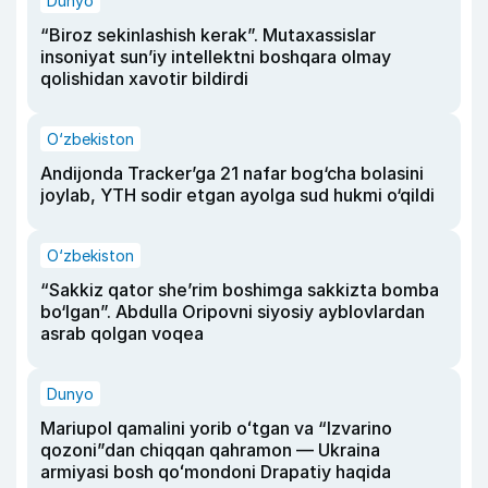
Dunyo
“Biroz sekinlashish kerak”. Mutaxassislar
insoniyat sun’iy intellektni boshqara olmay
qolishidan xavotir bildirdi
O‘zbekiston
Andijonda Tracker’ga 21 nafar bog‘cha bolasini
joylab, YTH sodir etgan ayolga sud hukmi o‘qildi
O‘zbekiston
“Sakkiz qator she’rim boshimga sakkizta bomba
bo‘lgan”. Abdulla Oripovni siyosiy ayblovlardan
asrab qolgan voqea
Dunyo
Mariupol qamalini yorib oʻtgan va “Izvarino
qozoni”dan chiqqan qahramon — Ukraina
armiyasi bosh qoʻmondoni Drapatiy haqida