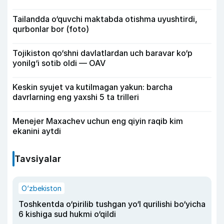
Tailandda o‘quvchi maktabda otishma uyushtirdi,
qurbonlar bor (foto)
Tojikiston qo‘shni davlatlardan uch baravar ko‘p
yonilg‘i sotib oldi — OAV
Keskin syujet va kutilmagan yakun: barcha
davrlarning eng yaxshi 5 ta trilleri
Menejer Maxachev uchun eng qiyin raqib kim
ekanini aytdi
Tavsiyalar
O‘zbekiston
Toshkentda o‘pirilib tushgan yo‘l qurilishi bo‘yicha
6 kishiga sud hukmi o‘qildi