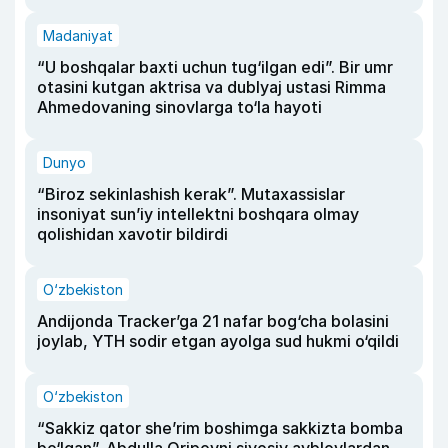
Madaniyat
“U boshqalar baxti uchun tug‘ilgan edi”. Bir umr
otasini kutgan aktrisa va dublyaj ustasi Rimma
Ahmedovaning sinovlarga to‘la hayoti
Dunyo
“Biroz sekinlashish kerak”. Mutaxassislar
insoniyat sun’iy intellektni boshqara olmay
qolishidan xavotir bildirdi
O‘zbekiston
Andijonda Tracker’ga 21 nafar bog‘cha bolasini
joylab, YTH sodir etgan ayolga sud hukmi o‘qildi
O‘zbekiston
“Sakkiz qator she’rim boshimga sakkizta bomba