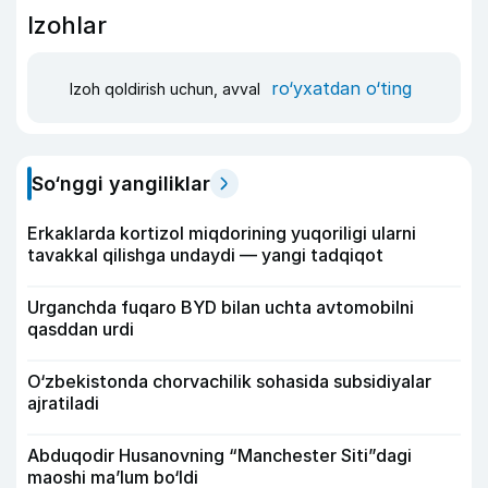
Izohlar
ro‘yxatdan o‘ting
Izoh qoldirish uchun, avval
So‘nggi yangiliklar
Erkaklarda kortizol miqdorining yuqoriligi ularni
tavakkal qilishga undaydi — yangi tadqiqot
Urganchda fuqaro BYD bilan uchta avtomobilni
qasddan urdi
O‘zbekistonda chorvachilik sohasida subsidiyalar
ajratiladi
Abduqodir Husanovning “Manchester Siti”dagi
maoshi ma’lum bo‘ldi