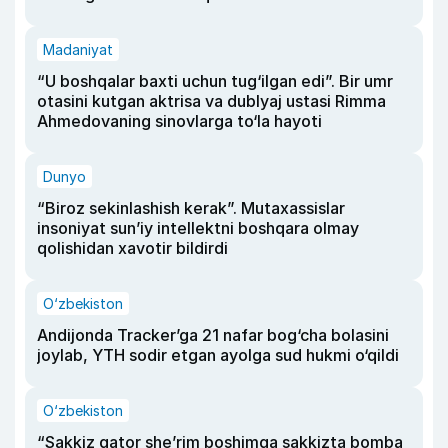
Madaniyat
“U boshqalar baxti uchun tug‘ilgan edi”. Bir umr
otasini kutgan aktrisa va dublyaj ustasi Rimma
Ahmedovaning sinovlarga to‘la hayoti
Dunyo
“Biroz sekinlashish kerak”. Mutaxassislar
insoniyat sun’iy intellektni boshqara olmay
qolishidan xavotir bildirdi
O‘zbekiston
Andijonda Tracker’ga 21 nafar bog‘cha bolasini
joylab, YTH sodir etgan ayolga sud hukmi o‘qildi
O‘zbekiston
“Sakkiz qator she’rim boshimga sakkizta bomba