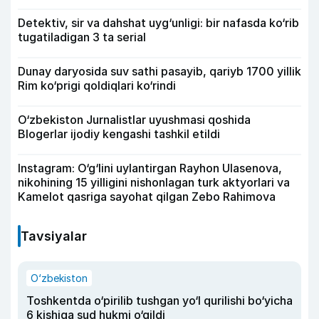
Detektiv, sir va dahshat uyg‘unligi: bir nafasda ko‘rib
tugatiladigan 3 ta serial
Dunay daryosida suv sathi pasayib, qariyb 1700 yillik
Rim ko‘prigi qoldiqlari ko‘rindi
O‘zbekiston Jurnalistlar uyushmasi qoshida
Blogerlar ijodiy kengashi tashkil etildi
Instagram: O‘g‘lini uylantirgan Rayhon Ulasenova,
nikohining 15 yilligini nishonlagan turk aktyorlari va
Kamelot qasriga sayohat qilgan Zebo Rahimova
Tavsiyalar
O‘zbekiston
Toshkentda o‘pirilib tushgan yo‘l qurilishi bo‘yicha
6 kishiga sud hukmi o‘qildi