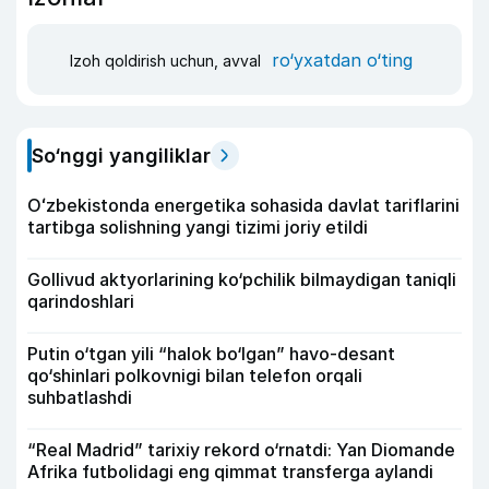
ro‘yxatdan o‘ting
Izoh qoldirish uchun, avval
So‘nggi yangiliklar
Oʻzbekistonda energetika sohasida davlat tariflarini
tartibga solishning yangi tizimi joriy etildi
Gollivud aktyorlarining ko‘pchilik bilmaydigan taniqli
qarindoshlari
Putin o‘tgan yili “halok bo‘lgan” havo-desant
qo‘shinlari polkovnigi bilan telefon orqali
suhbatlashdi
“Real Madrid” tarixiy rekord o‘rnatdi: Yan Diomande
Afrika futbolidagi eng qimmat transferga aylandi