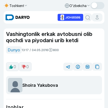
Toshkent
O‘zbekcha
Vashingtonlik erkak avtobusni olib
qochdi va piyodani urib ketdi
Dunyo
13:17 / 04.05.2016
800
0
0
Shoira Yakubova
Izohlar