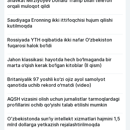
Shavkat Mirziyoyev Donald Tramp bilan telefon
orqali muloqot qildi
Saudiyaga Eronning ikki ittifoqchisi hujum qilishi
kutilmoqda
Rossiyada YTH oqibatida ikki nafar O‘zbekiston
fuqarosi halok bo‘ldi
Jahon klassikasi: hayotda hech bo‘lmaganda bir
marta o‘qish kerak bo‘lgan kitoblar (II qism)
Britaniyalik 97 yoshli ko‘zi ojiz ayol samolyot
qanotida uchib rekord o‘rnatdi (video)
AQSH vizasini olish uchun jurnalistlar tarmoqlardagi
profillarini ochib qo‘yishi talab etilishi mumkin
Oʻzbekistonda sunʼiy intellekt xizmatlari hajmini 1,5
mlrd dollarga yetkazish rejalashtirilmoqda