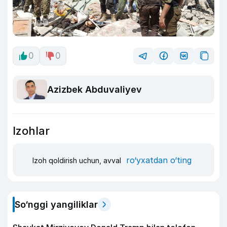
0
0
Azizbek Abduvaliyev
Izohlar
ro‘yxatdan o‘ting
Izoh qoldirish uchun, avval
So‘nggi yangiliklar