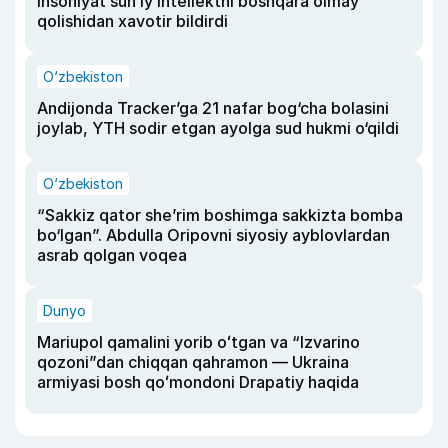
insoniyat sun’iy intellektni boshqara olmay
qolishidan xavotir bildirdi
O‘zbekiston
Andijonda Tracker’ga 21 nafar bog‘cha bolasini
joylab, YTH sodir etgan ayolga sud hukmi o‘qildi
O‘zbekiston
“Sakkiz qator she’rim boshimga sakkizta bomba
bo‘lgan”. Abdulla Oripovni siyosiy ayblovlardan
asrab qolgan voqea
Dunyo
Mariupol qamalini yorib oʻtgan va “Izvarino
qozoni”dan chiqqan qahramon — Ukraina
armiyasi bosh qoʻmondoni Drapatiy haqida