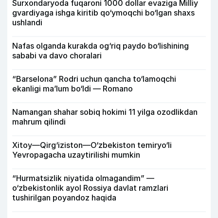
Surxondaryoda fuqaroni 1000 dollar evaziga Milliy
gvardiyaga ishga kiritib qo‘ymoqchi bo‘lgan shaxs
ushlandi
Nafas olganda kurakda og‘riq paydo bo‘lishining
sababi va davo choralari
“Barselona” Rodri uchun qancha to‘lamoqchi
ekanligi ma’lum bo‘ldi — Romano
Namangan shahar sobiq hokimi 11 yilga ozodlikdan
mahrum qilindi
Xitoy—Qirg‘iziston—O‘zbekiston temiryo‘li
Yevropagacha uzaytirilishi mumkin
“Hurmatsizlik niyatida olmagandim” —
o‘zbekistonlik ayol Rossiya davlat ramzlari
tushirilgan poyandoz haqida