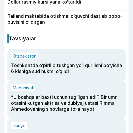
Dollar rasmiy kursi yana ko‘tarildi
Tailand maktabida otishma: o‘quvchi dastlab bobo-
buvisini o‘ldirgan
Tavsiyalar
O‘zbekiston
Toshkentda o‘pirilib tushgan yo‘l qurilishi bo‘yicha
6 kishiga sud hukmi o‘qildi
Madaniyat
“U boshqalar baxti uchun tug‘ilgan edi”. Bir umr
otasini kutgan aktrisa va dublyaj ustasi Rimma
Ahmedovaning sinovlarga to‘la hayoti
Dunyo