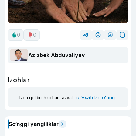
0
0
Azizbek Abduvaliyev
Izohlar
ro‘yxatdan o‘ting
Izoh qoldirish uchun, avval
So‘nggi yangiliklar