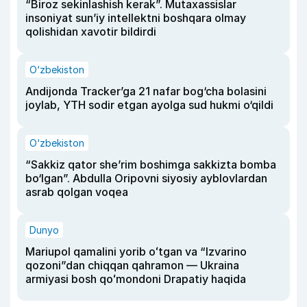
“Biroz sekinlashish kerak”. Mutaxassislar
insoniyat sun’iy intellektni boshqara olmay
qolishidan xavotir bildirdi
O‘zbekiston
Andijonda Tracker’ga 21 nafar bog‘cha bolasini
joylab, YTH sodir etgan ayolga sud hukmi o‘qildi
O‘zbekiston
“Sakkiz qator she’rim boshimga sakkizta bomba
bo‘lgan”. Abdulla Oripovni siyosiy ayblovlardan
asrab qolgan voqea
Dunyo
Mariupol qamalini yorib oʻtgan va “Izvarino
qozoni”dan chiqqan qahramon — Ukraina
armiyasi bosh qoʻmondoni Drapatiy haqida