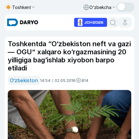
Toshkent
O‘zbekcha
Toshkentda “O‘zbekiston neft va gazi
— OGU” xalqaro ko‘rgazmasining 20
yilligiga bag‘ishlab xiyobon barpo
etiladi
O‘zbekiston
14:54 / 02.05.2016
814