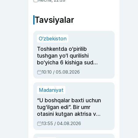
Tavsiyalar
O‘zbekiston
Toshkentda o‘pirilib
tushgan yo‘l qurilishi
bo‘yicha 6 kishiga sud
hukmi o‘qildi
10:10 / 05.08.2026
Madaniyat
“U boshqalar baxti uchun
tug‘ilgan edi”. Bir umr
otasini kutgan aktrisa va
dublyaj ustasi Rimma
13:55 / 04.08.2026
Ahmedovaning
sinovlarga to‘la hayoti