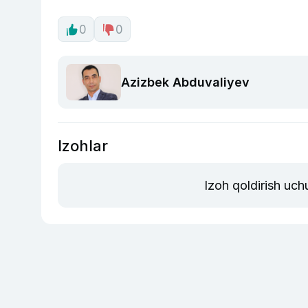
0
0
Azizbek Abduvaliyev
Izohlar
Izoh qoldirish uch