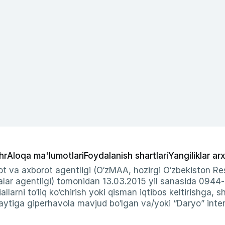
hr
Aloqa ma'lumotlari
Foydalanish shartlari
Yangiliklar arx
t va axborot agentligi (O‘zMAA, hozirgi O‘zbekiston Res
ar agentligi) tomonidan 13.03.2015 yil sanasida 0944
allarni to‘liq ko‘chirish yoki qisman iqtibos keltirishga, 
ytiga giperhavola mavjud bo‘lgan va/yoki “Daryo” intern