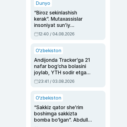
Dunyo
“Biroz sekinlashish
kerak”. Mutaxassislar
insoniyat sun’iy
intellektni boshqara
12:40 / 04.08.2026
olmay qolishidan xavotir
bildirdi
O‘zbekiston
Andijonda Tracker’ga 21
nafar bog‘cha bolasini
joylab, YTH sodir etgan
ayolga sud hukmi o‘qildi
23:41 / 03.08.2026
O‘zbekiston
“Sakkiz qator she’rim
boshimga sakkizta
bomba bo‘lgan”. Abdulla
Oripovni siyosiy