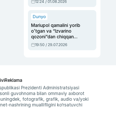
12:24 / 01.08.2026
ayblovlardan asrab
qolgan voqea
Dunyo
Mariupol qamalini yorib
oʻtgan va “Izvarino
qozoni”dan chiqqan
qahramon — Ukraina
19:50 / 29.07.2026
armiyasi bosh
qoʻmondoni Drapatiy
haqida
ivi
Reklama
publikasi Prezidenti Administratsiyasi
-sonli guvohnoma bilan ommaviy axborot
shuningdek, fotografik, grafik, audio va/yoki
et-nashrining muallifligini ko‘rsatuvchi