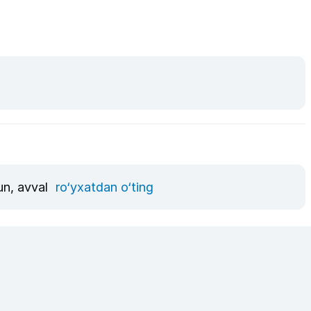
un, avval
ro‘yxatdan o‘ting