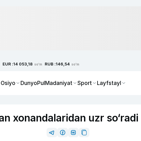
EUR :
RUB :
14 053,18
146,54
so'm
so'm
 Osiyo
Dunyo
Pul
Madaniyat
Sport
Layfstayl
an xonandalaridan uzr so‘radi