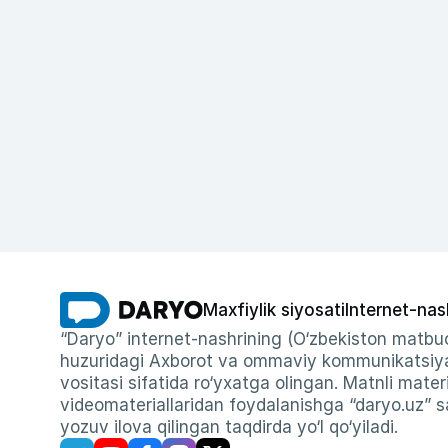
Maxfiylik siyosati
Internet-nas
“Daryo” internet-nashrining (O‘zbekiston matbuo
huzuridagi Axborot va ommaviy kommunikatsiyal
vositasi sifatida ro‘yxatga olingan. Matnli materi
videomateriallaridan foydalanishga “daryo.uz” sa
yozuv ilova qilingan taqdirda yo‘l qo‘yiladi.