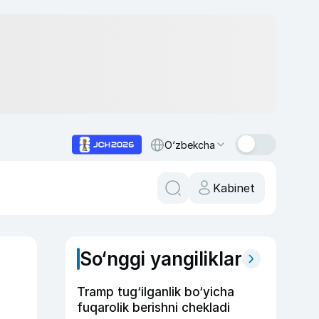
O‘zbekcha
Kabinet
So‘nggi yangiliklar
Tramp tug‘ilganlik bo‘yicha
fuqarolik berishni chekladi