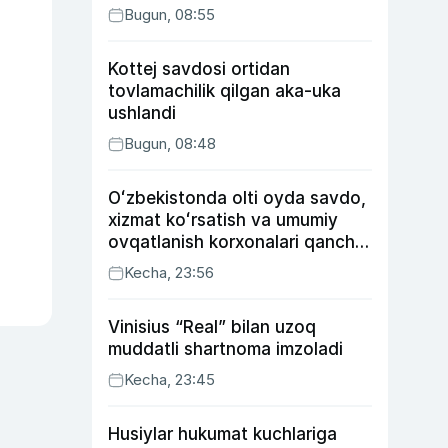
Bugun, 08:55
Kottej savdosi ortidan
tovlamachilik qilgan aka-uka
ushlandi
Bugun, 08:48
Oʻzbekistonda olti oyda savdo,
xizmat koʻrsatish va umumiy
ovqatlanish korxonalari qancha
soliq toʻlagani ochiqlandi
Kecha, 23:56
Vinisius “Real” bilan uzoq
muddatli shartnoma imzoladi
Kecha, 23:45
Husiylar hukumat kuchlariga