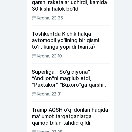
qarshi raketalar uchirdi, kamida
30 kishi halok bo‘ldi
Kecha, 23:35
Toshkentda Kichik halqa
avtomobil yo‘lining bir qismi
to‘rt kunga yopildi (xarita)
Kecha, 23:10
Superliga. “So‘g‘diyona”
“Andijon”ni mag‘lub etdi,
“Paxtakor” “Buxoro”ga qarshi
bahsda g‘alabani qo‘ldan
Kecha, 22:31
chiqardi
Tramp AQSH o‘q-dorilari haqida
ma’lumot tarqatganlarga
qamoq bilan tahdid qildi
Kecha, 22:28