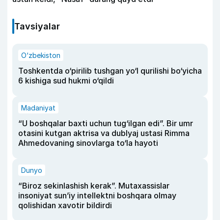
Tavsiyalar
O‘zbekiston
Toshkentda o‘pirilib tushgan yo‘l qurilishi bo‘yicha
6 kishiga sud hukmi o‘qildi
Madaniyat
“U boshqalar baxti uchun tug‘ilgan edi”. Bir umr
otasini kutgan aktrisa va dublyaj ustasi Rimma
Ahmedovaning sinovlarga to‘la hayoti
Dunyo
“Biroz sekinlashish kerak”. Mutaxassislar
insoniyat sun’iy intellektni boshqara olmay
qolishidan xavotir bildirdi