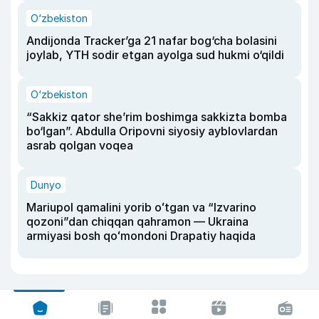
O‘zbekiston
Andijonda Tracker’ga 21 nafar bog‘cha bolasini
joylab, YTH sodir etgan ayolga sud hukmi o‘qildi
O‘zbekiston
“Sakkiz qator she’rim boshimga sakkizta bomba
bo‘lgan”. Abdulla Oripovni siyosiy ayblovlardan
asrab qolgan voqea
Dunyo
Mariupol qamalini yorib oʻtgan va “Izvarino
qozoni”dan chiqqan qahramon — Ukraina
armiyasi bosh qoʻmondoni Drapatiy haqida