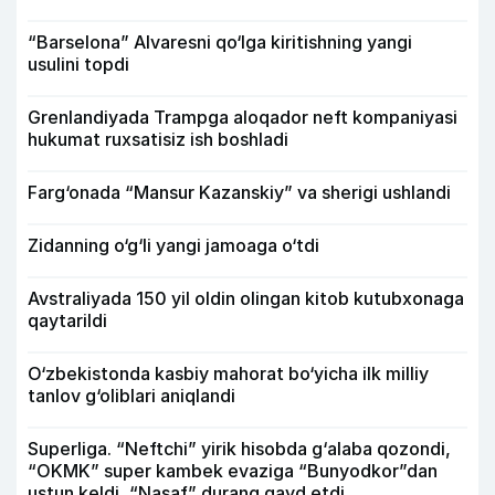
“Barselona” Alvaresni qo‘lga kiritishning yangi
usulini topdi
Grenlandiyada Trampga aloqador neft kompaniyasi
hukumat ruxsatisiz ish boshladi
Farg‘onada “Mansur Kazanskiy” va sherigi ushlandi
Zidanning o‘g‘li yangi jamoaga o‘tdi
Avstraliyada 150 yil oldin olingan kitob kutubxonaga
qaytarildi
O‘zbekistonda kasbiy mahorat bo‘yicha ilk milliy
tanlov g‘oliblari aniqlandi
Superliga. “Neftchi” yirik hisobda g‘alaba qozondi,
“OKMK” super kambek evaziga “Bunyodkor”dan
ustun keldi, “Nasaf” durang qayd etdi