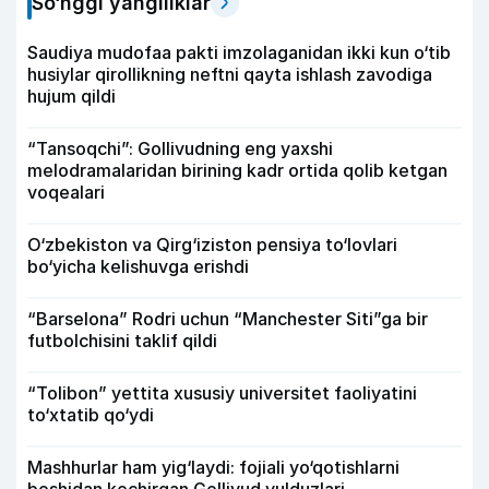
So‘nggi yangiliklar
Saudiya mudofaa pakti imzolaganidan ikki kun o‘tib
husiylar qirollikning neftni qayta ishlash zavodiga
hujum qildi
“Tansoqchi”: Gollivudning eng yaxshi
melodramalaridan birining kadr ortida qolib ketgan
voqealari
O‘zbekiston va Qirg‘iziston pensiya to‘lovlari
bo‘yicha kelishuvga erishdi
“Barselona” Rodri uchun “Manchester Siti”ga bir
futbolchisini taklif qildi
“Tolibon” yettita xususiy universitet faoliyatini
to‘xtatib qo‘ydi
Mashhurlar ham yig‘laydi: fojiali yo‘qotishlarni
boshidan kechirgan Gollivud yulduzlari