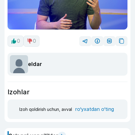
0
0
eldar
Izohlar
ro‘yxatdan o‘ting
Izoh qoldirish uchun, avval