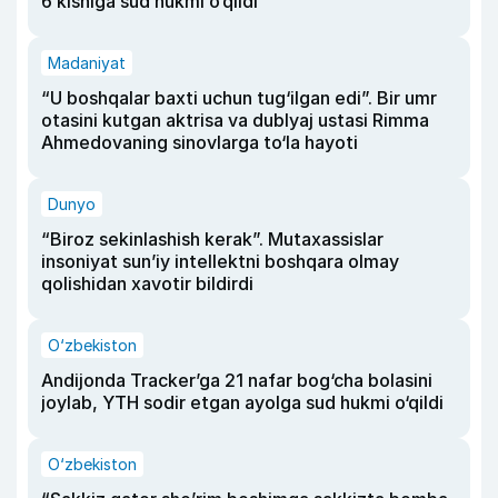
6 kishiga sud hukmi o‘qildi
Madaniyat
“U boshqalar baxti uchun tug‘ilgan edi”. Bir umr
otasini kutgan aktrisa va dublyaj ustasi Rimma
Ahmedovaning sinovlarga to‘la hayoti
Dunyo
“Biroz sekinlashish kerak”. Mutaxassislar
insoniyat sun’iy intellektni boshqara olmay
qolishidan xavotir bildirdi
O‘zbekiston
Andijonda Tracker’ga 21 nafar bog‘cha bolasini
joylab, YTH sodir etgan ayolga sud hukmi o‘qildi
O‘zbekiston