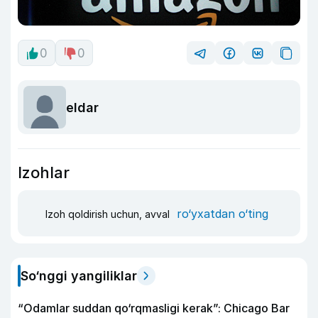
0
0
eldar
Izohlar
ro‘yxatdan o‘ting
Izoh qoldirish uchun, avval
So‘nggi yangiliklar
“Odamlar suddan qo‘rqmasligi kerak”: Chicago Bar