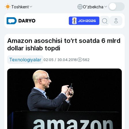
Toshkent
O‘zbekcha
Amazon asoschisi to‘rt soatda 6 mlrd
dollar ishlab topdi
Texnologiyalar
02:05 / 30.04.2016
562