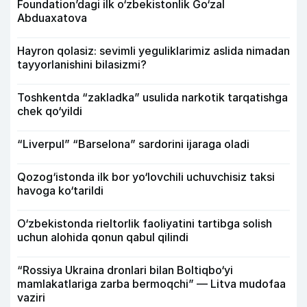
Foundation’dagi ilk o‘zbekistonlik Go‘zal
Abduaxatova
Hayron qolasiz: sevimli yeguliklarimiz aslida nimadan
tayyorlanishini bilasizmi?
Toshkentda “zakladka” usulida narkotik tarqatishga
chek qo‘yildi
“Liverpul” “Barselona” sardorini ijaraga oladi
Qozog‘istonda ilk bor yo‘lovchili uchuvchisiz taksi
havoga ko‘tarildi
O‘zbekistonda rieltorlik faoliyatini tartibga solish
uchun alohida qonun qabul qilindi
“Rossiya Ukraina dronlari bilan Boltiqbo‘yi
mamlakatlariga zarba bermoqchi” — Litva mudofaa
vaziri