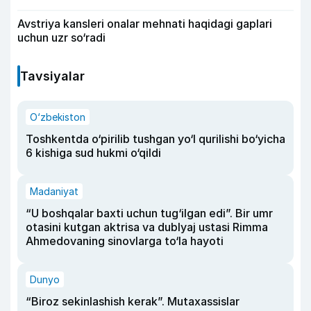
Avstriya kansleri onalar mehnati haqidagi gaplari
uchun uzr so‘radi
Tavsiyalar
O‘zbekiston
Toshkentda o‘pirilib tushgan yo‘l qurilishi bo‘yicha
6 kishiga sud hukmi o‘qildi
Madaniyat
“U boshqalar baxti uchun tug‘ilgan edi”. Bir umr
otasini kutgan aktrisa va dublyaj ustasi Rimma
Ahmedovaning sinovlarga to‘la hayoti
Dunyo
“Biroz sekinlashish kerak”. Mutaxassislar