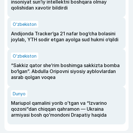
insoniyat sun’iy intellektni boshqara olmay
qolishidan xavotir bildirdi
O‘zbekiston
Andijonda Tracker’ga 21 nafar bog‘cha bolasini
joylab, YTH sodir etgan ayolga sud hukmi o‘qildi
O‘zbekiston
“Sakkiz qator she’rim boshimga sakkizta bomba
bo‘lgan”. Abdulla Oripovni siyosiy ayblovlardan
asrab qolgan voqea
Dunyo
Mariupol qamalini yorib oʻtgan va “Izvarino
qozoni”dan chiqqan qahramon — Ukraina
armiyasi bosh qoʻmondoni Drapatiy haqida