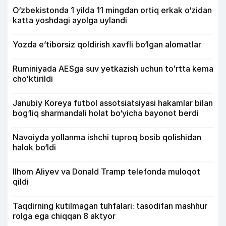
O‘zbekistonda 1 yilda 11 mingdan ortiq erkak o‘zidan
katta yoshdagi ayolga uylandi
Yozda e’tiborsiz qoldirish xavfli bo‘lgan alomatlar
Ruminiyada AESga suv yetkazish uchun toʻrtta kema
choʻktirildi
Janubiy Koreya futbol assotsiatsiyasi hakamlar bilan
bog‘liq sharmandali holat bo‘yicha bayonot berdi
Navoiyda yollanma ishchi tuproq bosib qolishidan
halok bo‘ldi
Ilhom Aliyev va Donald Tramp telefonda muloqot
qildi
Taqdirning kutilmagan tuhfalari: tasodifan mashhur
rolga ega chiqqan 8 aktyor