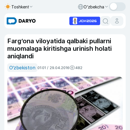
Toshkent
O‘zbekcha
Farg’ona viloyatida qalbaki pullarni
muomalaga kiritishga urinish holati
aniqlandi
O‘zbekiston
01:01 / 29.04.2016
482