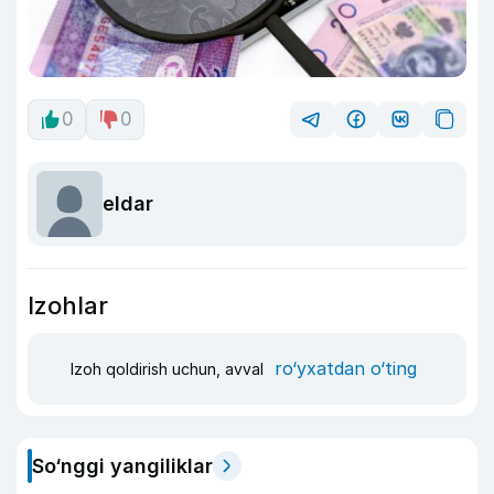
0
0
eldar
Izohlar
ro‘yxatdan o‘ting
Izoh qoldirish uchun, avval
So‘nggi yangiliklar