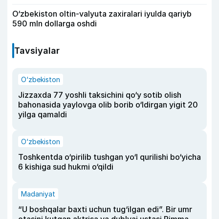
O‘zbekiston oltin-valyuta zaxiralari iyulda qariyb
590 mln dollarga oshdi
Tavsiyalar
O‘zbekiston
Jizzaxda 77 yoshli taksichini qo‘y sotib olish
bahonasida yaylovga olib borib o‘ldirgan yigit 20
yilga qamaldi
O‘zbekiston
Toshkentda o‘pirilib tushgan yo‘l qurilishi bo‘yicha
6 kishiga sud hukmi o‘qildi
Madaniyat
“U boshqalar baxti uchun tug‘ilgan edi”. Bir umr
otasini kutgan aktrisa va dublyaj ustasi Rimma