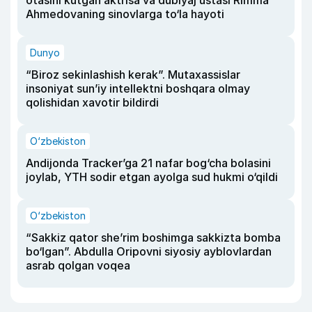
Ahmedovaning sinovlarga to‘la hayoti
Dunyo
“Biroz sekinlashish kerak”. Mutaxassislar
insoniyat sun’iy intellektni boshqara olmay
qolishidan xavotir bildirdi
O‘zbekiston
Andijonda Tracker’ga 21 nafar bog‘cha bolasini
joylab, YTH sodir etgan ayolga sud hukmi o‘qildi
O‘zbekiston
“Sakkiz qator she’rim boshimga sakkizta bomba
bo‘lgan”. Abdulla Oripovni siyosiy ayblovlardan
asrab qolgan voqea