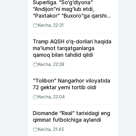
Superliga. “So‘g‘diyona”
“Andijon”ni mag‘lub etdi,
“Paxtakor” “Buxoro”ga qarshi
bahsda g‘alabani qo‘ldan
Kecha, 22:31
chiqardi
Tramp AQSH o‘q-dorilari haqida
ma’lumot tarqatganlarga
qamoq bilan tahdid qildi
Kecha, 22:28
“Tolibon” Nangarhor viloyatida
72 gektar yerni tortib oldi
Kecha, 22:04
Diomande “Real” tarixidagi eng
qimmat futbolchiga aylandi
Kecha, 21:45