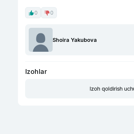
0
0
Shoira Yakubova
Izohlar
Izoh qoldirish uc