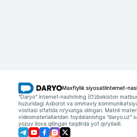
Maxfiylik siyosati
Internet-nas
“Daryo” internet-nashrining (O‘zbekiston matbuo
huzuridagi Axborot va ommaviy kommunikatsiyal
vositasi sifatida ro‘yxatga olingan. Matnli materi
videomateriallaridan foydalanishga “daryo.uz” sa
yozuv ilova qilingan taqdirda yo‘l qo‘yiladi.