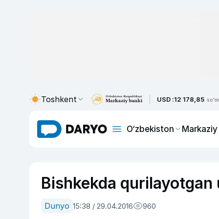
Toshkent
USD :
12 178,85
so'm
O‘zbekiston
Markaziy
Bishkekda qurilayotgan u
Dunyo
15:38 / 29.04.2016
960