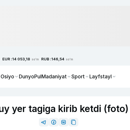
EUR :
RUB :
14 053,18
146,54
so'm
so'm
 Osiyo
Dunyo
Pul
Madaniyat
Sport
Layfstayl
y yer tagiga kirib ketdi (foto)