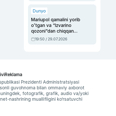
qolgan voqea
Dunyo
Mariupol qamalini yorib
oʻtgan va “Izvarino
qozoni”dan chiqqan
qahramon — Ukraina
19:50 / 29.07.2026
armiyasi bosh
qoʻmondoni Drapatiy
haqida
ivi
Reklama
publikasi Prezidenti Administratsiyasi
-sonli guvohnoma bilan ommaviy axborot
shuningdek, fotografik, grafik, audio va/yoki
et-nashrining muallifligini ko‘rsatuvchi