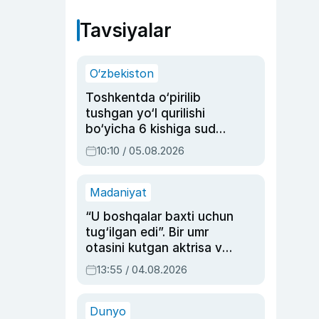
Tavsiyalar
O‘zbekiston
Toshkentda o‘pirilib
tushgan yo‘l qurilishi
bo‘yicha 6 kishiga sud
hukmi o‘qildi
10:10 / 05.08.2026
Madaniyat
“U boshqalar baxti uchun
tug‘ilgan edi”. Bir umr
otasini kutgan aktrisa va
dublyaj ustasi Rimma
13:55 / 04.08.2026
Ahmedovaning
sinovlarga to‘la hayoti
Dunyo