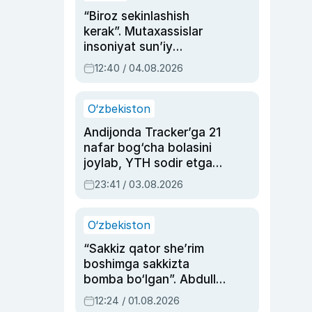
“Biroz sekinlashish
kerak”. Mutaxassislar
insoniyat sun’iy
intellektni boshqara
12:40 / 04.08.2026
olmay qolishidan xavotir
bildirdi
O‘zbekiston
Andijonda Tracker’ga 21
nafar bog‘cha bolasini
joylab, YTH sodir etgan
ayolga sud hukmi o‘qildi
23:41 / 03.08.2026
O‘zbekiston
“Sakkiz qator she’rim
boshimga sakkizta
bomba bo‘lgan”. Abdulla
Oripovni siyosiy
12:24 / 01.08.2026
ayblovlardan asrab