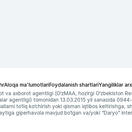
hr
Aloqa ma'lumotlari
Foydalanish shartlari
Yangiliklar arx
t va axborot agentligi (O‘zMAA, hozirgi O‘zbekiston Res
ar agentligi) tomonidan 13.03.2015 yil sanasida 0944
allarni to‘liq ko‘chirish yoki qisman iqtibos keltirishga, 
ytiga giperhavola mavjud bo‘lgan va/yoki “Daryo” intern