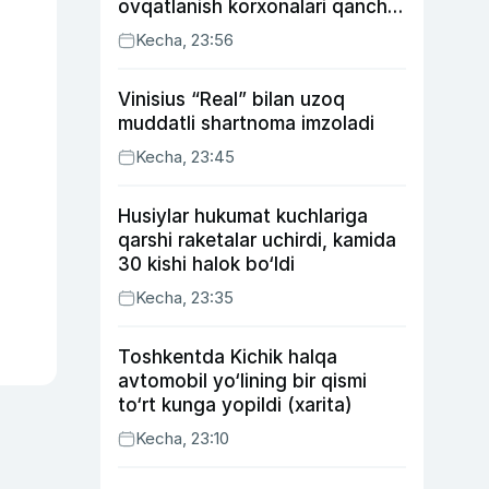
ovqatlanish korxonalari qancha
soliq toʻlagani ochiqlandi
Kecha, 23:56
Vinisius “Real” bilan uzoq
muddatli shartnoma imzoladi
Kecha, 23:45
Husiylar hukumat kuchlariga
qarshi raketalar uchirdi, kamida
30 kishi halok bo‘ldi
Kecha, 23:35
Toshkentda Kichik halqa
avtomobil yo‘lining bir qismi
to‘rt kunga yopildi (xarita)
Kecha, 23:10