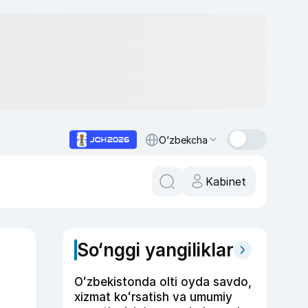
O‘zbekcha
Kabinet
So‘nggi yangiliklar
Oʻzbekistonda olti oyda savdo,
xizmat koʻrsatish va umumiy