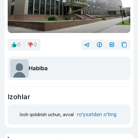
0
0
Habiba
Izohlar
ro‘yxatdan o‘ting
Izoh qoldirish uchun, avval