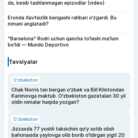
da, kesib tashlanmagan epizodlar (video)
Eronda Xavfsizlik kengashi rahbari o‘zgardi. Bu
nimani anglatadi?
“Barselona” Rodri uchun qancha to‘lashi ma’lum
bo‘ldi — Mundo Deportivo
Tavsiyalar
O‘zbekiston
Chak Norris tan bergan o‘zbek va Bill Klintondan
Karimovga maktub. O‘zbekiston gazetalari 30 yil
oldin nimalar haqida yozgan?
O‘zbekiston
Jizzaxda 77 yoshli taksichini qo‘y sotib olish
bahonasida yaylovga olib borib o‘ldirgan yigit 20