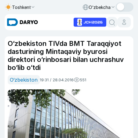
Toshkent
O‘zbekcha
O‘zbekiston TIVda BMT Taraqqiyot
dasturining Mintaqaviy byurosi
direktori o‘rinbosari bilan uchrashuv
bo‘lib o‘tdi
O‘zbekiston
19:31 / 28.04.2016
551