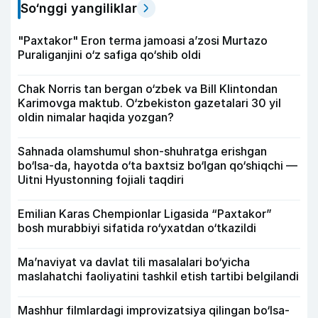
So‘nggi yangiliklar
"Paxtakor" Eron terma jamoasi a’zosi Murtazo
Puraliganjini o‘z safiga qo‘shib oldi
Chak Norris tan bergan o‘zbek va Bill Klintondan
Karimovga maktub. O‘zbekiston gazetalari 30 yil
oldin nimalar haqida yozgan?
Sahnada olamshumul shon-shuhratga erishgan
bo‘lsa-da, hayotda o‘ta baxtsiz bo‘lgan qo‘shiqchi —
Uitni Hyustonning fojiali taqdiri
Emilian Karas Chempionlar Ligasida “Paxtakor”
bosh murabbiyi sifatida ro‘yxatdan o‘tkazildi
Ma’naviyat va davlat tili masalalari bo‘yicha
maslahatchi faoliyatini tashkil etish tartibi belgilandi
Mashhur filmlardagi improvizatsiya qilingan bo‘lsa-