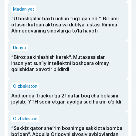
Madaniyat
“U boshqalar baxti uchun tug‘ilgan edi”. Bir umr
otasini kutgan aktrisa va dublyaj ustasi Rimma
Ahmedovaning sinovlarga to‘la hayoti
Dunyo
“Biroz sekinlashish kerak”. Mutaxassislar
insoniyat sun’iy intellektni boshqara olmay
qolishidan xavotir bildirdi
O‘zbekiston
Andijonda Tracker’ga 21 nafar bog‘cha bolasini
joylab, YTH sodir etgan ayolga sud hukmi o‘qildi
O‘zbekiston
“Sakkiz qator she’rim boshimga sakkizta bomba
bo‘lgan”. Abdulla Oripovni siyosiy ayblovlardan