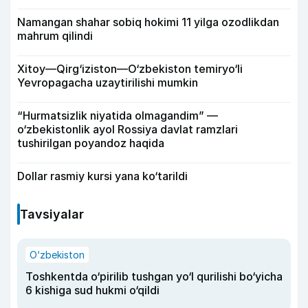
Namangan shahar sobiq hokimi 11 yilga ozodlikdan
mahrum qilindi
Xitoy—Qirg‘iziston—O‘zbekiston temiryo‘li
Yevropagacha uzaytirilishi mumkin
“Hurmatsizlik niyatida olmagandim” —
o‘zbekistonlik ayol Rossiya davlat ramzlari
tushirilgan poyandoz haqida
Dollar rasmiy kursi yana ko‘tarildi
Tavsiyalar
O‘zbekiston
Toshkentda o‘pirilib tushgan yo‘l qurilishi bo‘yicha
6 kishiga sud hukmi o‘qildi