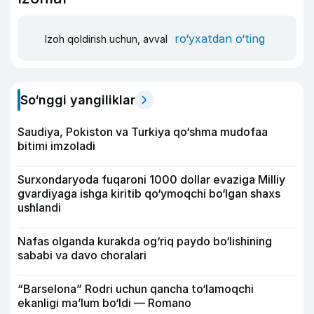
ro‘yxatdan o‘ting
Izoh qoldirish uchun, avval
So‘nggi yangiliklar
Saudiya, Pokiston va Turkiya qo‘shma mudofaa
bitimi imzoladi
Surxondaryoda fuqaroni 1000 dollar evaziga Milliy
gvardiyaga ishga kiritib qo‘ymoqchi bo‘lgan shaxs
ushlandi
Nafas olganda kurakda og‘riq paydo bo‘lishining
sababi va davo choralari
“Barselona” Rodri uchun qancha to‘lamoqchi
ekanligi ma’lum bo‘ldi — Romano