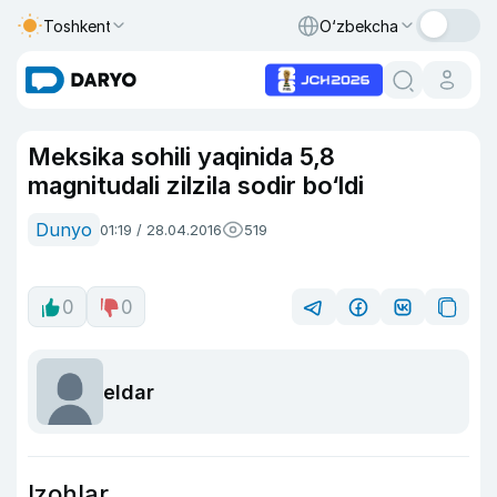
Toshkent
O‘zbekcha
Meksika sohili yaqinida 5,8
magnitudali zilzila sodir bo‘ldi
Dunyo
01:19 / 28.04.2016
519
0
0
eldar
Izohlar