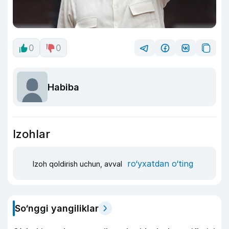
0
0
Habiba
Izohlar
ro‘yxatdan o‘ting
Izoh qoldirish uchun, avval
So‘nggi yangiliklar