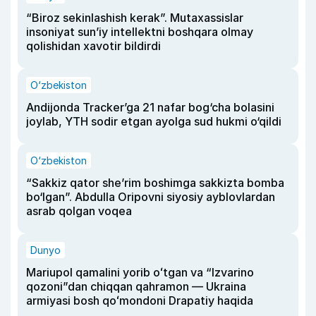
“Biroz sekinlashish kerak”. Mutaxassislar
insoniyat sun’iy intellektni boshqara olmay
qolishidan xavotir bildirdi
O‘zbekiston
Andijonda Tracker’ga 21 nafar bog‘cha bolasini
joylab, YTH sodir etgan ayolga sud hukmi o‘qildi
O‘zbekiston
“Sakkiz qator she’rim boshimga sakkizta bomba
bo‘lgan”. Abdulla Oripovni siyosiy ayblovlardan
asrab qolgan voqea
Dunyo
Mariupol qamalini yorib oʻtgan va “Izvarino
qozoni”dan chiqqan qahramon — Ukraina
armiyasi bosh qoʻmondoni Drapatiy haqida