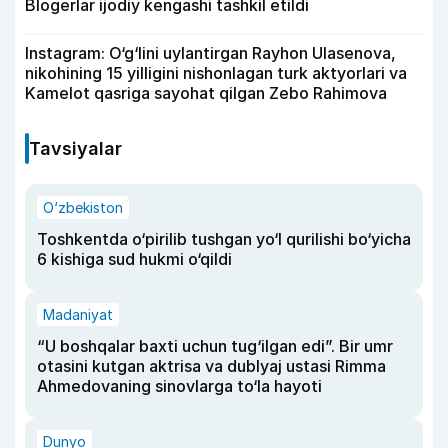
Blogerlar ijodiy kengashi tashkil etildi
Instagram: O‘g‘lini uylantirgan Rayhon Ulasenova,
nikohining 15 yilligini nishonlagan turk aktyorlari va
Kamelot qasriga sayohat qilgan Zebo Rahimova
Tavsiyalar
O‘zbekiston
Toshkentda o‘pirilib tushgan yo‘l qurilishi bo‘yicha
6 kishiga sud hukmi o‘qildi
Madaniyat
“U boshqalar baxti uchun tug‘ilgan edi”. Bir umr
otasini kutgan aktrisa va dublyaj ustasi Rimma
Ahmedovaning sinovlarga to‘la hayoti
Dunyo