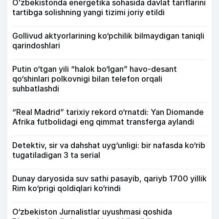
Oʻzbekistonda energetika sohasida davlat tariflarini
tartibga solishning yangi tizimi joriy etildi
Gollivud aktyorlarining ko‘pchilik bilmaydigan taniqli
qarindoshlari
Putin o‘tgan yili “halok bo‘lgan” havo-desant
qo‘shinlari polkovnigi bilan telefon orqali
suhbatlashdi
“Real Madrid” tarixiy rekord o‘rnatdi: Yan Diomande
Afrika futbolidagi eng qimmat transferga aylandi
Detektiv, sir va dahshat uyg‘unligi: bir nafasda ko‘rib
tugatiladigan 3 ta serial
Dunay daryosida suv sathi pasayib, qariyb 1700 yillik
Rim ko‘prigi qoldiqlari ko‘rindi
O‘zbekiston Jurnalistlar uyushmasi qoshida