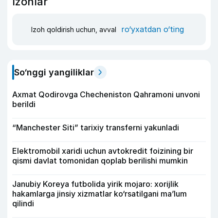
Izohlar
ro‘yxatdan o‘ting
Izoh qoldirish uchun, avval
So‘nggi yangiliklar
Axmat Qodirovga Checheniston Qahramoni unvoni
berildi
“Manchester Siti” tarixiy transferni yakunladi
Elektromobil xaridi uchun avtokredit foizining bir
qismi davlat tomonidan qoplab berilishi mumkin
Janubiy Koreya futbolida yirik mojaro: xorijlik
hakamlarga jinsiy xizmatlar ko‘rsatilgani ma’lum
qilindi