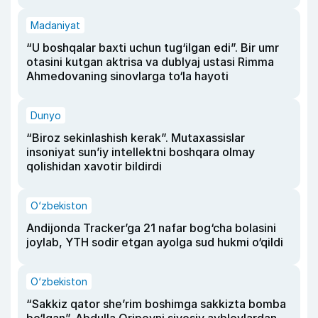
Madaniyat
“U boshqalar baxti uchun tug‘ilgan edi”. Bir umr
otasini kutgan aktrisa va dublyaj ustasi Rimma
Ahmedovaning sinovlarga to‘la hayoti
Dunyo
“Biroz sekinlashish kerak”. Mutaxassislar
insoniyat sun’iy intellektni boshqara olmay
qolishidan xavotir bildirdi
O‘zbekiston
Andijonda Tracker’ga 21 nafar bog‘cha bolasini
joylab, YTH sodir etgan ayolga sud hukmi o‘qildi
O‘zbekiston
“Sakkiz qator she’rim boshimga sakkizta bomba
bo‘lgan”. Abdulla Oripovni siyosiy ayblovlardan