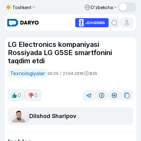
Toshkent
O‘zbekcha
LG Electronics kompaniyasi
Rossiyada LG G5SE smartfonini
taqdim etdi
Texnologiyalar
00:20 / 27.04.2016
835
0
0
Dilshod Sharipov