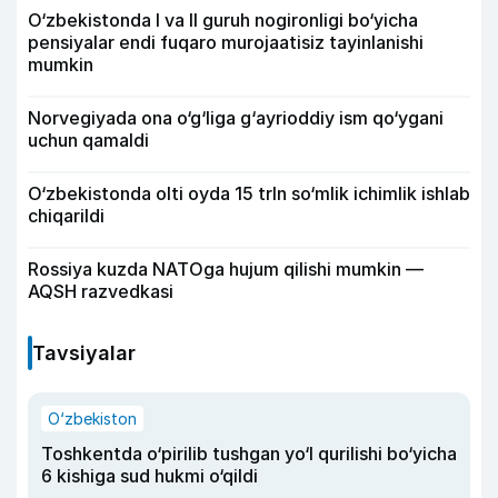
O‘zbekistonda I va II guruh nogironligi bo‘yicha
pensiyalar endi fuqaro murojaatisiz tayinlanishi
mumkin
Norvegiyada ona o‘g‘liga g‘ayrioddiy ism qo‘ygani
uchun qamaldi
O‘zbekistonda olti oyda 15 trln so‘mlik ichimlik ishlab
chiqarildi
Rossiya kuzda NATOga hujum qilishi mumkin —
AQSH razvedkasi
Tavsiyalar
O‘zbekiston
Toshkentda o‘pirilib tushgan yo‘l qurilishi bo‘yicha
6 kishiga sud hukmi o‘qildi