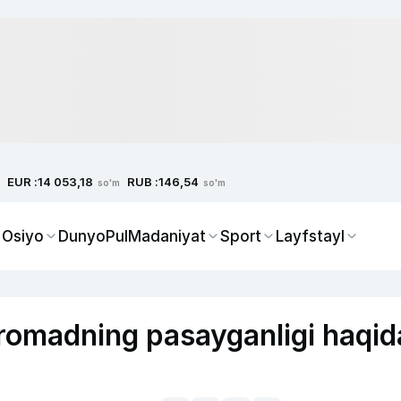
EUR :
RUB :
14 053,18
146,54
so'm
so'm
 Osiyo
Dunyo
Pul
Madaniyat
Sport
Layfstayl
daromadning pasayganligi haqid