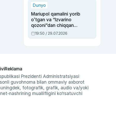
Dunyo
Mariupol qamalini yorib
oʻtgan va “Izvarino
qozoni”dan chiqqan
qahramon — Ukraina
19:50 / 29.07.2026
armiyasi bosh
qoʻmondoni Drapatiy
haqida
ivi
Reklama
publikasi Prezidenti Administratsiyasi
-sonli guvohnoma bilan ommaviy axborot
shuningdek, fotografik, grafik, audio va/yoki
et-nashrining muallifligini ko‘rsatuvchi