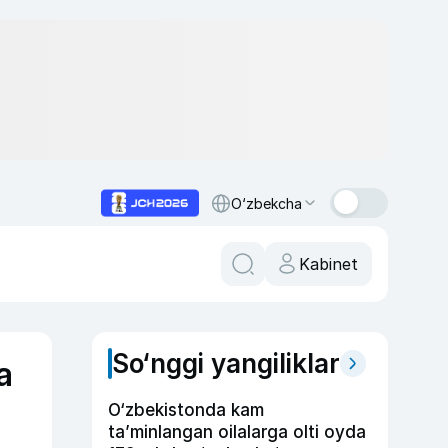
O‘zbekcha
Kabinet
So‘nggi yangiliklar
a
O‘zbekistonda kam
ta’minlangan oilalarga olti oyda