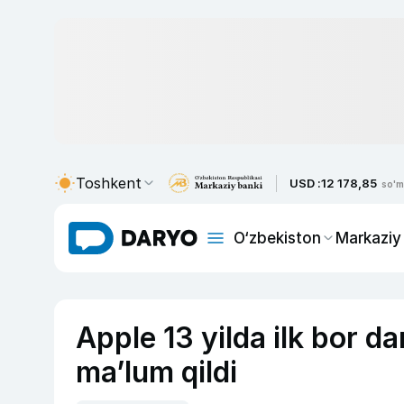
Toshkent
USD :
12 178,85
so'm
O‘zbekiston
Markaziy
Apple 13 yilda ilk bor 
ma’lum qildi