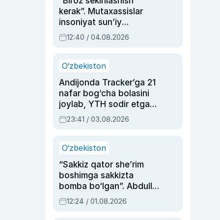
“Biroz sekinlashish
kerak”. Mutaxassislar
insoniyat sun’iy
intellektni boshqara
12:40 / 04.08.2026
olmay qolishidan xavotir
bildirdi
O‘zbekiston
Andijonda Tracker’ga 21
nafar bog‘cha bolasini
joylab, YTH sodir etgan
ayolga sud hukmi o‘qildi
23:41 / 03.08.2026
O‘zbekiston
“Sakkiz qator she’rim
boshimga sakkizta
bomba bo‘lgan”. Abdulla
Oripovni siyosiy
12:24 / 01.08.2026
ayblovlardan asrab
qolgan voqea