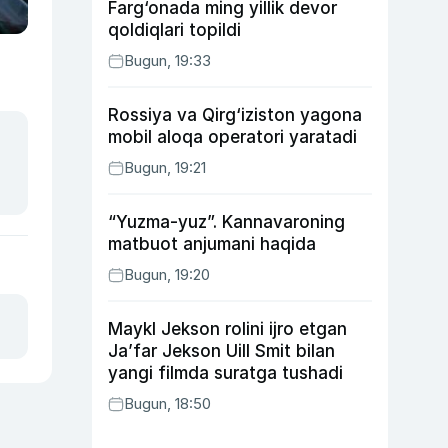
Farg‘onada ming yillik devor
qoldiqlari topildi
Bugun, 19:33
Rossiya va Qirg‘iziston yagona
mobil aloqa operatori yaratadi
Bugun, 19:21
“Yuzma-yuz”. Kannavaroning
matbuot anjumani haqida
Bugun, 19:20
Maykl Jekson rolini ijro etgan
Ja’far Jekson Uill Smit bilan
yangi filmda suratga tushadi
Bugun, 18:50