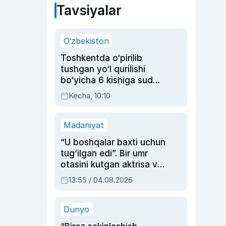
Tavsiyalar
O‘zbekiston
Toshkentda o‘pirilib
tushgan yo‘l qurilishi
bo‘yicha 6 kishiga sud
hukmi o‘qildi
Kecha, 10:10
Madaniyat
“U boshqalar baxti uchun
tug‘ilgan edi”. Bir umr
otasini kutgan aktrisa va
dublyaj ustasi Rimma
13:55 / 04.08.2026
Ahmedovaning
sinovlarga to‘la hayoti
Dunyo