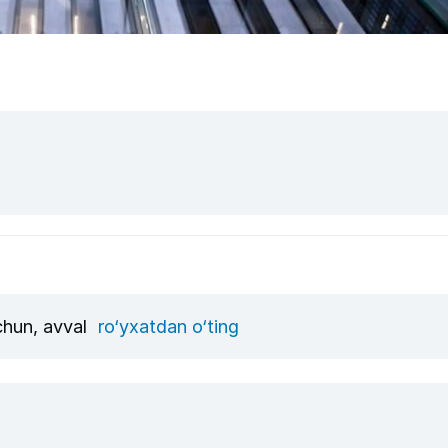
uchun, avval
ro‘yxatdan o‘ting