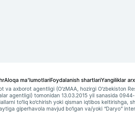
hr
Aloqa ma'lumotlari
Foydalanish shartlari
Yangiliklar arx
t va axborot agentligi (O‘zMAA, hozirgi O‘zbekiston Res
ar agentligi) tomonidan 13.03.2015 yil sanasida 0944
allarni to‘liq ko‘chirish yoki qisman iqtibos keltirishga, 
ytiga giperhavola mavjud bo‘lgan va/yoki “Daryo” intern