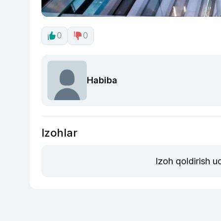
0
0
Habiba
Izohlar
Izoh qoldirish 