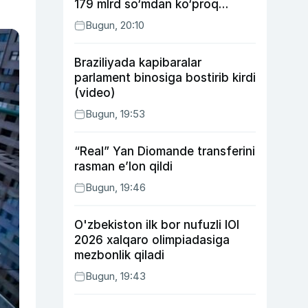
179 mlrd so‘mdan ko‘proq
ijtimoiy keshbek to‘lab berildi
Bugun, 20:10
Braziliyada kapibaralar
parlament binosiga bostirib kirdi
(video)
Bugun, 19:53
“Real” Yan Diomande transferini
rasman e’lon qildi
Bugun, 19:46
O'zbekiston ilk bor nufuzli IOI
2026 xalqaro olimpiadasiga
mezbonlik qiladi
Bugun, 19:43