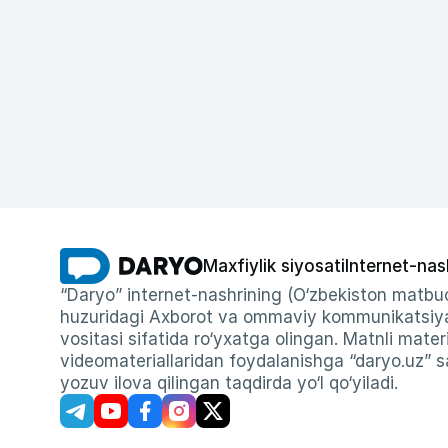
Maxfiylik siyosati
Internet-nas
“Daryo” internet-nashrining (O‘zbekiston matbuo
huzuridagi Axborot va ommaviy kommunikatsiyal
vositasi sifatida ro‘yxatga olingan. Matnli materi
videomateriallaridan foydalanishga “daryo.uz” sa
yozuv ilova qilingan taqdirda yo‘l qo‘yiladi.