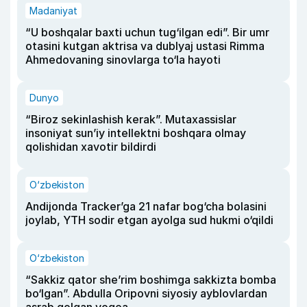
Madaniyat
“U boshqalar baxti uchun tug‘ilgan edi”. Bir umr
otasini kutgan aktrisa va dublyaj ustasi Rimma
Ahmedovaning sinovlarga to‘la hayoti
Dunyo
“Biroz sekinlashish kerak”. Mutaxassislar
insoniyat sun’iy intellektni boshqara olmay
qolishidan xavotir bildirdi
O‘zbekiston
Andijonda Tracker’ga 21 nafar bog‘cha bolasini
joylab, YTH sodir etgan ayolga sud hukmi o‘qildi
O‘zbekiston
“Sakkiz qator she’rim boshimga sakkizta bomba
bo‘lgan”. Abdulla Oripovni siyosiy ayblovlardan