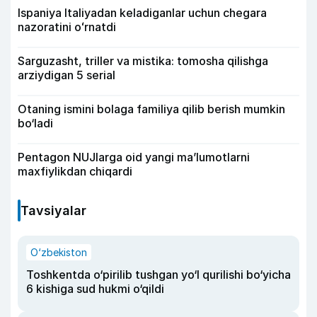
Ispaniya Italiyadan keladiganlar uchun chegara
nazoratini oʻrnatdi
Sarguzasht, triller va mistika: tomosha qilishga
arziydigan 5 serial
Otaning ismini bolaga familiya qilib berish mumkin
bo‘ladi
Pentagon NUJlarga oid yangi maʼlumotlarni
maxfiylikdan chiqardi
Tavsiyalar
O‘zbekiston
Toshkentda o‘pirilib tushgan yo‘l qurilishi bo‘yicha
6 kishiga sud hukmi o‘qildi