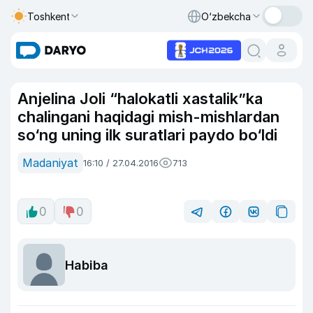
Toshkent
O‘zbekcha
Anjelina Joli “halokatli xastalik”ka
chalingani haqidagi mish-mishlardan
so‘ng uning ilk suratlari paydo bo‘ldi
Madaniyat
16:10 / 27.04.2016
713
0
0
Habiba