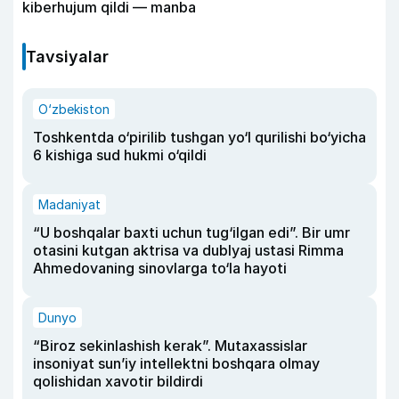
kiberhujum qildi — manba
Tavsiyalar
O‘zbekiston
Toshkentda o‘pirilib tushgan yo‘l qurilishi bo‘yicha
6 kishiga sud hukmi o‘qildi
Madaniyat
“U boshqalar baxti uchun tug‘ilgan edi”. Bir umr
otasini kutgan aktrisa va dublyaj ustasi Rimma
Ahmedovaning sinovlarga to‘la hayoti
Dunyo
“Biroz sekinlashish kerak”. Mutaxassislar
insoniyat sun’iy intellektni boshqara olmay
qolishidan xavotir bildirdi