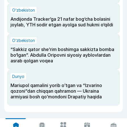
O‘zbekiston
Andijonda Tracker’ga 21 nafar bog‘cha bolasini
joylab, YTH sodir etgan ayolga sud hukmi o‘qildi
O‘zbekiston
“Sakkiz qator she’rim boshimga sakkizta bomba
bo‘lgan”. Abdulla Oripovni siyosiy ayblovlardan
asrab qolgan voqea
Dunyo
Mariupol qamalini yorib oʻtgan va “Izvarino
qozoni”dan chiqqan qahramon — Ukraina
armiyasi bosh qoʻmondoni Drapatiy haqida