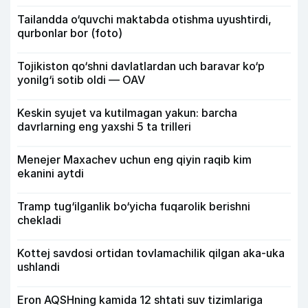
Tailandda o‘quvchi maktabda otishma uyushtirdi,
qurbonlar bor (foto)
Tojikiston qo‘shni davlatlardan uch baravar ko‘p
yonilg‘i sotib oldi — OAV
Keskin syujet va kutilmagan yakun: barcha
davrlarning eng yaxshi 5 ta trilleri
Menejer Maxachev uchun eng qiyin raqib kim
ekanini aytdi
Tramp tug‘ilganlik bo‘yicha fuqarolik berishni
chekladi
Kottej savdosi ortidan tovlamachilik qilgan aka-uka
ushlandi
Eron AQSHning kamida 12 shtati suv tizimlariga