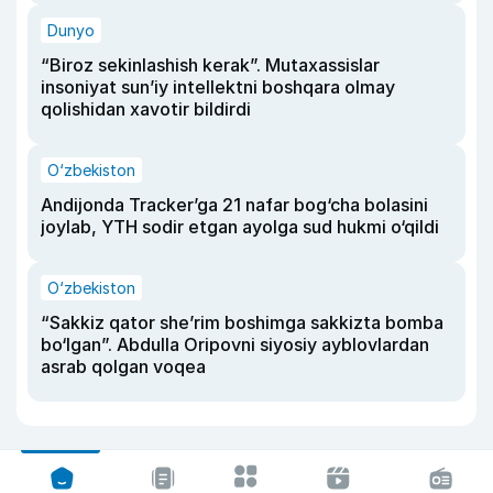
Dunyo
“Biroz sekinlashish kerak”. Mutaxassislar
insoniyat sun’iy intellektni boshqara olmay
qolishidan xavotir bildirdi
O‘zbekiston
Andijonda Tracker’ga 21 nafar bog‘cha bolasini
joylab, YTH sodir etgan ayolga sud hukmi o‘qildi
O‘zbekiston
“Sakkiz qator she’rim boshimga sakkizta bomba
bo‘lgan”. Abdulla Oripovni siyosiy ayblovlardan
asrab qolgan voqea