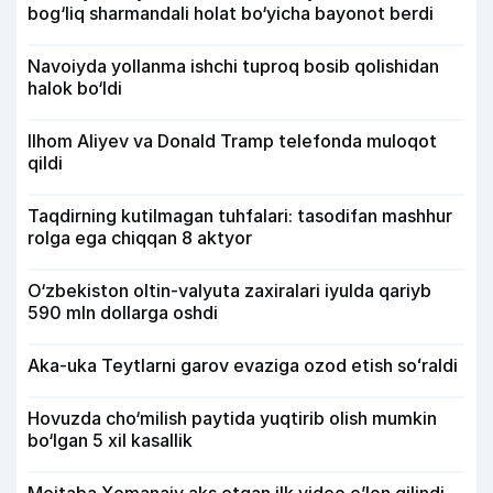
bog‘liq sharmandali holat bo‘yicha bayonot berdi
Navoiyda yollanma ishchi tuproq bosib qolishidan
halok bo‘ldi
Ilhom Aliyev va Donald Tramp telefonda muloqot
qildi
Taqdirning kutilmagan tuhfalari: tasodifan mashhur
rolga ega chiqqan 8 aktyor
O‘zbekiston oltin-valyuta zaxiralari iyulda qariyb
590 mln dollarga oshdi
Aka-uka Teytlarni garov evaziga ozod etish soʻraldi
Hovuzda cho‘milish paytida yuqtirib olish mumkin
bo‘lgan 5 xil kasallik
Mojtaba Xomanaiy aks etgan ilk video e’lon qilindi