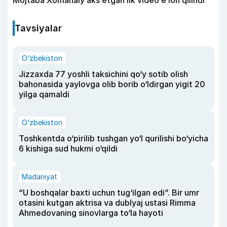
Tavsiyalar
O‘zbekiston
Jizzaxda 77 yoshli taksichini qo‘y sotib olish
bahonasida yaylovga olib borib o‘ldirgan yigit 20
yilga qamaldi
O‘zbekiston
Toshkentda o‘pirilib tushgan yo‘l qurilishi bo‘yicha
6 kishiga sud hukmi o‘qildi
Madaniyat
“U boshqalar baxti uchun tug‘ilgan edi”. Bir umr
otasini kutgan aktrisa va dublyaj ustasi Rimma
Ahmedovaning sinovlarga to‘la hayoti