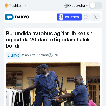
Toshkent
O‘zbekcha
Burundida avtobus ag‘darilib ketishi
oqibatida 20 dan ortiq odam halok
bo‘ldi
Dunyo
01:05 / 26.04.2016
432