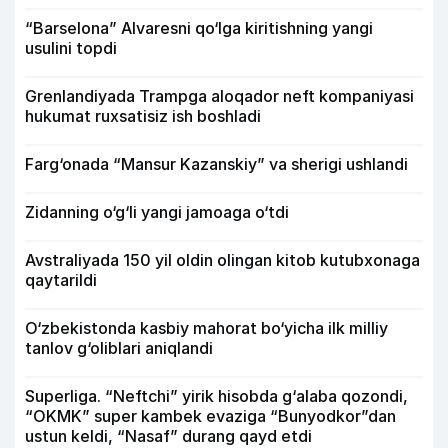
“Barselona” Alvaresni qo‘lga kiritishning yangi
usulini topdi
Grenlandiyada Trampga aloqador neft kompaniyasi
hukumat ruxsatisiz ish boshladi
Farg‘onada “Mansur Kazanskiy” va sherigi ushlandi
Zidanning o‘g‘li yangi jamoaga o‘tdi
Avstraliyada 150 yil oldin olingan kitob kutubxonaga
qaytarildi
O‘zbekistonda kasbiy mahorat bo‘yicha ilk milliy
tanlov g‘oliblari aniqlandi
Superliga. “Neftchi” yirik hisobda g‘alaba qozondi,
“OKMK” super kambek evaziga “Bunyodkor”dan
ustun keldi, “Nasaf” durang qayd etdi