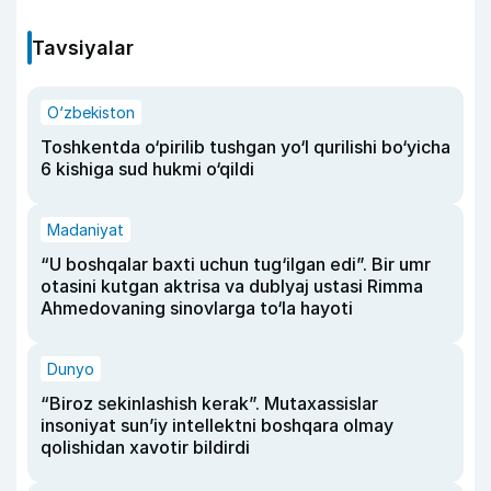
Tavsiyalar
O‘zbekiston
Toshkentda o‘pirilib tushgan yo‘l qurilishi bo‘yicha
6 kishiga sud hukmi o‘qildi
Madaniyat
“U boshqalar baxti uchun tug‘ilgan edi”. Bir umr
otasini kutgan aktrisa va dublyaj ustasi Rimma
Ahmedovaning sinovlarga to‘la hayoti
Dunyo
“Biroz sekinlashish kerak”. Mutaxassislar
insoniyat sun’iy intellektni boshqara olmay
qolishidan xavotir bildirdi