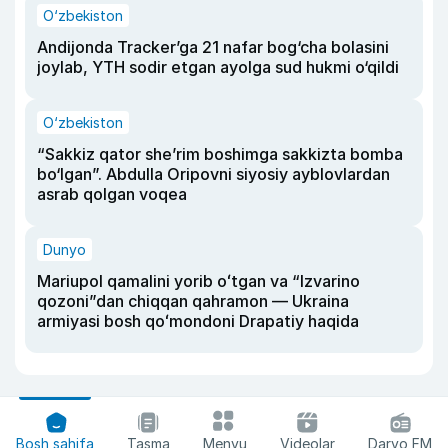
O‘zbekiston
Andijonda Tracker’ga 21 nafar bog‘cha bolasini
joylab, YTH sodir etgan ayolga sud hukmi o‘qildi
O‘zbekiston
“Sakkiz qator she’rim boshimga sakkizta bomba
bo‘lgan”. Abdulla Oripovni siyosiy ayblovlardan
asrab qolgan voqea
Dunyo
Mariupol qamalini yorib oʻtgan va “Izvarino
qozoni”dan chiqqan qahramon — Ukraina
armiyasi bosh qoʻmondoni Drapatiy haqida
Bosh sahifa
Tasma
Menyu
Videolar
Daryo FM