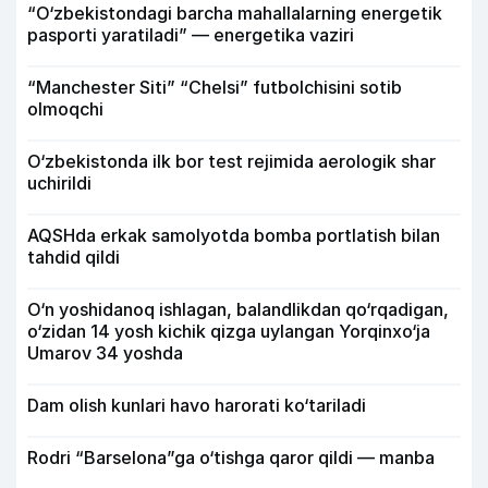
“O‘zbekistondagi barcha mahallalarning energetik
pasporti yaratiladi” — energetika vaziri
“Manchester Siti” “Chelsi” futbolchisini sotib
olmoqchi
O‘zbekistonda ilk bor test rejimida aerologik shar
uchirildi
AQSHda erkak samolyotda bomba portlatish bilan
tahdid qildi
O‘n yoshidanoq ishlagan, balandlikdan qo‘rqadigan,
o‘zidan 14 yosh kichik qizga uylangan Yorqinxo‘ja
Umarov 34 yoshda
Dam olish kunlari havo harorati ko‘tariladi
Rodri “Barselona”ga o‘tishga qaror qildi — manba