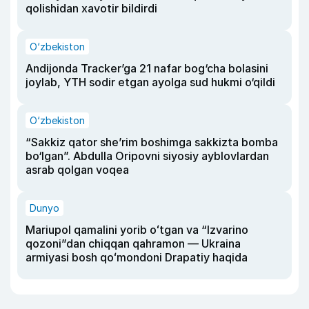
qolishidan xavotir bildirdi
O‘zbekiston
Andijonda Tracker’ga 21 nafar bog‘cha bolasini
joylab, YTH sodir etgan ayolga sud hukmi o‘qildi
O‘zbekiston
“Sakkiz qator she’rim boshimga sakkizta bomba
bo‘lgan”. Abdulla Oripovni siyosiy ayblovlardan
asrab qolgan voqea
Dunyo
Mariupol qamalini yorib oʻtgan va “Izvarino
qozoni”dan chiqqan qahramon — Ukraina
armiyasi bosh qoʻmondoni Drapatiy haqida