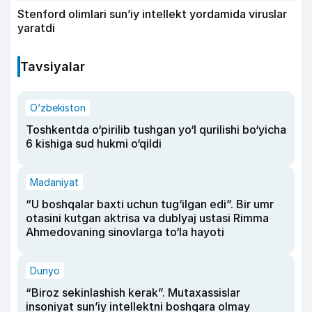
Stenford olimlari sun’iy intellekt yordamida viruslar
yaratdi
Tavsiyalar
O‘zbekiston
Toshkentda o‘pirilib tushgan yo‘l qurilishi bo‘yicha
6 kishiga sud hukmi o‘qildi
Madaniyat
“U boshqalar baxti uchun tug‘ilgan edi”. Bir umr
otasini kutgan aktrisa va dublyaj ustasi Rimma
Ahmedovaning sinovlarga to‘la hayoti
Dunyo
“Biroz sekinlashish kerak”. Mutaxassislar
insoniyat sun’iy intellektni boshqara olmay