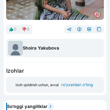
0
0
Shoira Yakubova
Izohlar
ro‘yxatdan o‘ting
Izoh qoldirish uchun, avval
So‘nggi yangiliklar