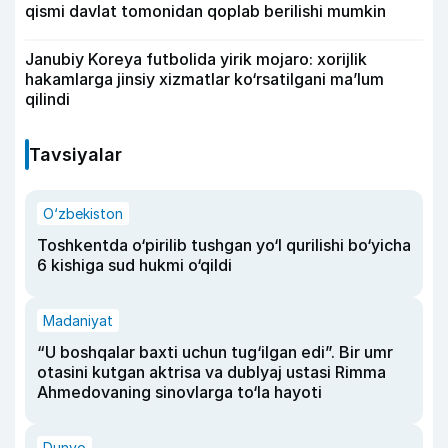
qismi davlat tomonidan qoplab berilishi mumkin
Janubiy Koreya futbolida yirik mojaro: xorijlik
hakamlarga jinsiy xizmatlar ko‘rsatilgani ma’lum
qilindi
Tavsiyalar
O‘zbekiston
Toshkentda o‘pirilib tushgan yo‘l qurilishi bo‘yicha
6 kishiga sud hukmi o‘qildi
Madaniyat
“U boshqalar baxti uchun tug‘ilgan edi”. Bir umr
otasini kutgan aktrisa va dublyaj ustasi Rimma
Ahmedovaning sinovlarga to‘la hayoti
Dunyo