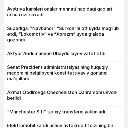
Avstriya kansleri onalar mehnati haqidagi gaplari
uchun uzr so‘radi
Superliga. “Navbahor” “Surxon”ni o‘z uyida mag‘lub
etdi, “Lokomotiv” va “Xorazm” uyda g‘alaba
qozondi
Aktyor Abdu­mannon Ubaydullayev vafot etdi
Senat Prezident administratsiyasining huquqiy
maqomini belgilovchi konstitutsiyaviy qonunni
ma’qulladi
Axmat Qodirovga Checheniston Qahramoni unvoni
berildi
“Manchester Siti” tarixiy transferni yakunladi
Elektromobil xaridi uchun avtokredit foizining bir