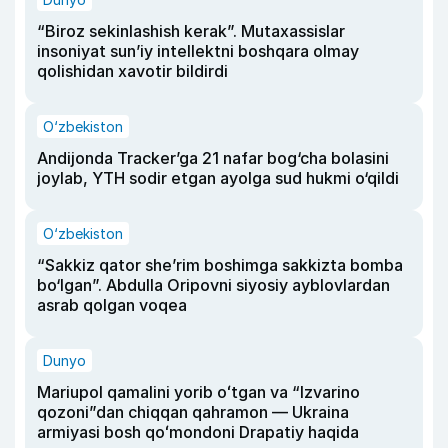
“Biroz sekinlashish kerak”. Mutaxassislar
insoniyat sun’iy intellektni boshqara olmay
qolishidan xavotir bildirdi
O‘zbekiston
Andijonda Tracker’ga 21 nafar bog‘cha bolasini
joylab, YTH sodir etgan ayolga sud hukmi o‘qildi
O‘zbekiston
“Sakkiz qator she’rim boshimga sakkizta bomba
bo‘lgan”. Abdulla Oripovni siyosiy ayblovlardan
asrab qolgan voqea
Dunyo
Mariupol qamalini yorib oʻtgan va “Izvarino
qozoni”dan chiqqan qahramon — Ukraina
armiyasi bosh qoʻmondoni Drapatiy haqida