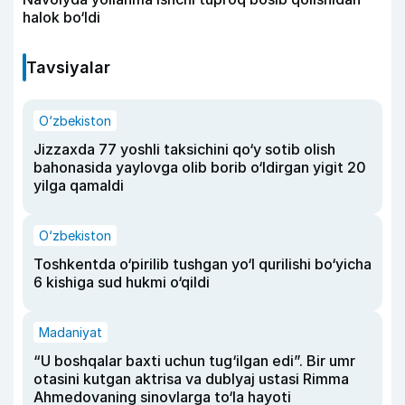
halok bo‘ldi
Tavsiyalar
O‘zbekiston
Jizzaxda 77 yoshli taksichini qo‘y sotib olish
bahonasida yaylovga olib borib o‘ldirgan yigit 20
yilga qamaldi
O‘zbekiston
Toshkentda o‘pirilib tushgan yo‘l qurilishi bo‘yicha
6 kishiga sud hukmi o‘qildi
Madaniyat
“U boshqalar baxti uchun tug‘ilgan edi”. Bir umr
otasini kutgan aktrisa va dublyaj ustasi Rimma
Ahmedovaning sinovlarga to‘la hayoti