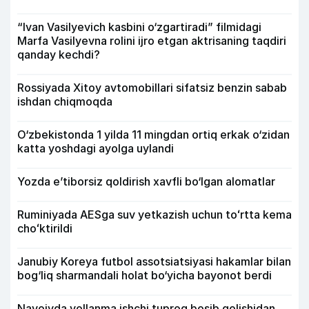
“Ivan Vasilyevich kasbini o‘zgartiradi” filmidagi
Marfa Vasilyevna rolini ijro etgan aktrisaning taqdiri
qanday kechdi?
Rossiyada Xitoy avtomobillari sifatsiz benzin sabab
ishdan chiqmoqda
O‘zbekistonda 1 yilda 11 mingdan ortiq erkak o‘zidan
katta yoshdagi ayolga uylandi
Yozda e’tiborsiz qoldirish xavfli bo‘lgan alomatlar
Ruminiyada AESga suv yetkazish uchun toʻrtta kema
choʻktirildi
Janubiy Koreya futbol assotsiatsiyasi hakamlar bilan
bog‘liq sharmandali holat bo‘yicha bayonot berdi
Navoiyda yollanma ishchi tuproq bosib qolishidan