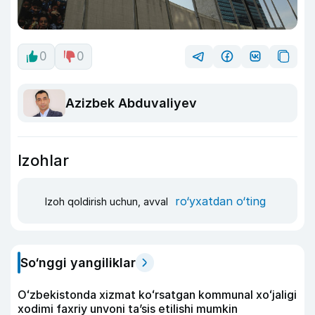
0
0
Azizbek Abduvaliyev
Izohlar
ro‘yxatdan o‘ting
Izoh qoldirish uchun, avval
So‘nggi yangiliklar
Oʻzbekistonda xizmat koʻrsatgan kommunal xoʻjaligi
xodimi faxriy unvoni taʼsis etilishi mumkin