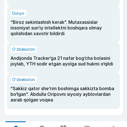
Dunyo
“Biroz sekinlashish kerak”. Mutaxassislar
insoniyat sun’iy intellektni boshqara olmay
qolishidan xavotir bildirdi
O‘zbekiston
Andijonda Tracker’ga 21 nafar bog‘cha bolasini
joylab, YTH sodir etgan ayolga sud hukmi o‘qildi
O‘zbekiston
“Sakkiz qator she’rim boshimga sakkizta bomba
bo‘lgan”. Abdulla Oripovni siyosiy ayblovlardan
asrab qolgan voqea