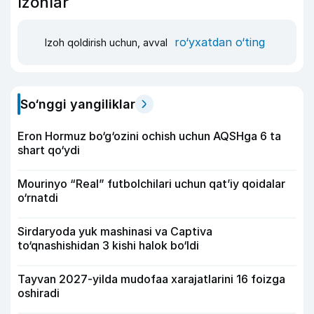
Izohlar
ro‘yxatdan o‘ting
Izoh qoldirish uchun, avval
So‘nggi yangiliklar
Eron Hormuz bo‘g‘ozini ochish uchun AQSHga 6 ta
shart qo‘ydi
Mourinyo “Real” futbolchilari uchun qat’iy qoidalar
o‘rnatdi
Sirdaryoda yuk mashinasi va Captiva
to‘qnashishidan 3 kishi halok bo‘ldi
Tayvan 2027-yilda mudofaa xarajatlarini 16 foizga
oshiradi