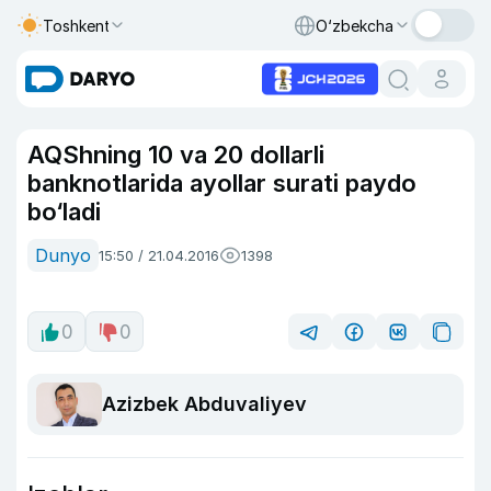
Toshkent
O‘zbekcha
AQShning 10 va 20 dollarli
banknotlarida ayollar surati paydo
bo‘ladi
Dunyo
15:50 / 21.04.2016
1398
0
0
Azizbek Abduvaliyev