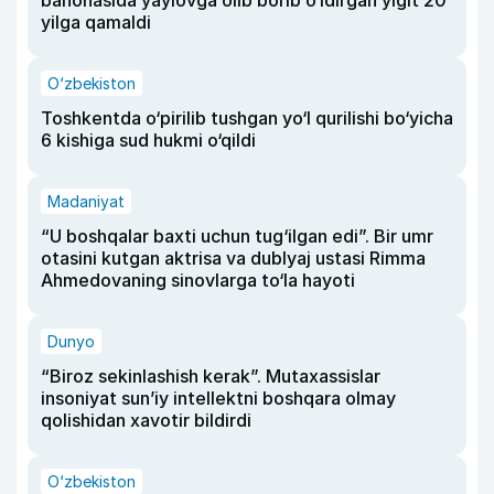
yilga qamaldi
O‘zbekiston
Toshkentda o‘pirilib tushgan yo‘l qurilishi bo‘yicha
6 kishiga sud hukmi o‘qildi
Madaniyat
“U boshqalar baxti uchun tug‘ilgan edi”. Bir umr
otasini kutgan aktrisa va dublyaj ustasi Rimma
Ahmedovaning sinovlarga to‘la hayoti
Dunyo
“Biroz sekinlashish kerak”. Mutaxassislar
insoniyat sun’iy intellektni boshqara olmay
qolishidan xavotir bildirdi
O‘zbekiston