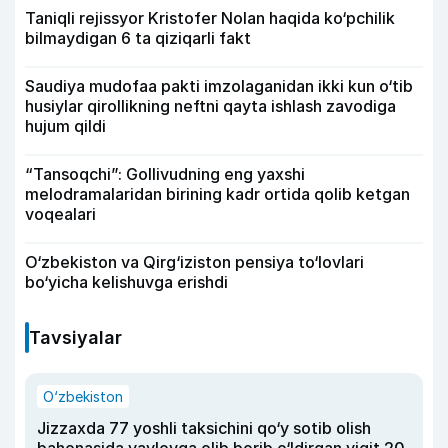
Taniqli rejissyor Kristofer Nolan haqida ko‘pchilik
bilmaydigan 6 ta qiziqarli fakt
Saudiya mudofaa pakti imzolaganidan ikki kun o‘tib
husiylar qirollikning neftni qayta ishlash zavodiga
hujum qildi
“Tansoqchi”: Gollivudning eng yaxshi
melodramalaridan birining kadr ortida qolib ketgan
voqealari
O‘zbekiston va Qirg‘iziston pensiya to‘lovlari
bo‘yicha kelishuvga erishdi
Tavsiyalar
O‘zbekiston
Jizzaxda 77 yoshli taksichini qo‘y sotib olish
bahonasida yaylovga olib borib o‘ldirgan yigit 20