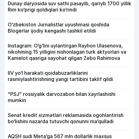
Dunay daryosida suv sathi pasayib, qariyb 1700 yillik
Rim ko‘prigi qoldiqlari ko‘rindi
O‘zbekiston Jurnalistlar uyushmasi qoshida
Blogerlar ijodiy kengashi tashkil etildi
Instagram: O‘g‘lini uylantirgan Rayhon Ulasenova,
nikohining 15 yilligini nishonlagan turk aktyorlari va
Kamelot qasriga sayohat qilgan Zebo Rahimova
IIV yo‘l harakati qoidabuzarliklarini
rasmiylashtirishning yangi tartibini taklif qildi
“PSJ” rossiyalik darvozabon bilan xayrlashishi
mumkin
Senat kredit xizmatlari reklamasida ogohlantirish
bo‘lishini nazarda tutuvchi qonunni ma’qulladi
AQSH sudi Meta’ga 567 mln dollarlik maxsus