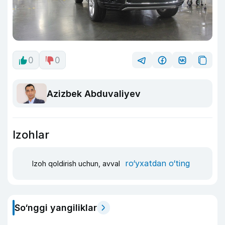
0
0
Azizbek Abduvaliyev
Izohlar
ro‘yxatdan o‘ting
Izoh qoldirish uchun, avval
So‘nggi yangiliklar