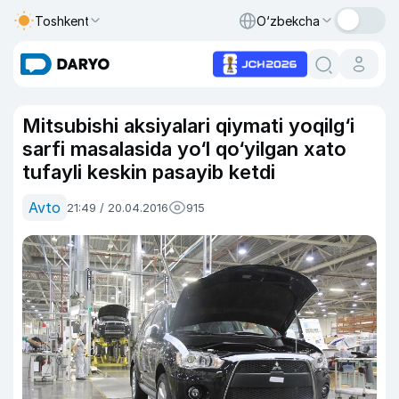
Toshkent
O‘zbekcha
Mitsubishi aksiyalari qiymati yoqilg‘i
sarfi masalasida yo‘l qo‘yilgan xato
tufayli keskin pasayib ketdi
Avto
21:49 / 20.04.2016
915