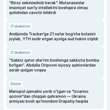
“Biroz sekinlashish kerak”. Mutaxassislar
insoniyat sun’iy intellektni boshqara olmay
qolishidan xavotir bildirdi
O‘zbekiston
Andijonda Tracker’ga 21 nafar bog‘cha bolasini
joylab, YTH sodir etgan ayolga sud hukmi o‘qildi
O‘zbekiston
“Sakkiz qator she’rim boshimga sakkizta bomba
bo‘lgan”. Abdulla Oripovni siyosiy ayblovlardan
asrab qolgan voqea
Dunyo
Mariupol qamalini yorib oʻtgan va “Izvarino
qozoni”dan chiqqan qahramon — Ukraina
armiyasi bosh qoʻmondoni Drapatiy haqida