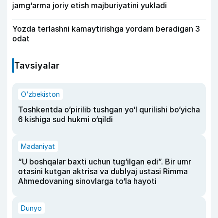
jamg‘arma joriy etish majburiyatini yukladi
Yozda terlashni kamaytirishga yordam beradigan 3
odat
Tavsiyalar
O‘zbekiston
Toshkentda o‘pirilib tushgan yo‘l qurilishi bo‘yicha
6 kishiga sud hukmi o‘qildi
Madaniyat
“U boshqalar baxti uchun tug‘ilgan edi”. Bir umr
otasini kutgan aktrisa va dublyaj ustasi Rimma
Ahmedovaning sinovlarga to‘la hayoti
Dunyo