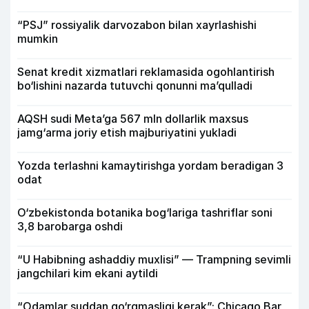
“PSJ” rossiyalik darvozabon bilan xayrlashishi
mumkin
Senat kredit xizmatlari reklamasida ogohlantirish
bo‘lishini nazarda tutuvchi qonunni ma’qulladi
AQSH sudi Meta’ga 567 mln dollarlik maxsus
jamg‘arma joriy etish majburiyatini yukladi
Yozda terlashni kamaytirishga yordam beradigan 3
odat
O‘zbekistonda botanika bog‘lariga tashriflar soni
3,8 barobarga oshdi
“U Habibning ashaddiy muxlisi” — Trampning sevimli
jangchilari kim ekani aytildi
“Odamlar suddan qo‘rqmasligi kerak”: Chicago Bar