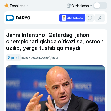
Toshkent
O‘zbekcha
Janni Infantino: Qatardagi jahon
chempionati qishda o‘tkazilsa, osmon
uzilib, yerga tushib qolmaydi
Sport
15:10 / 20.04.2016
913