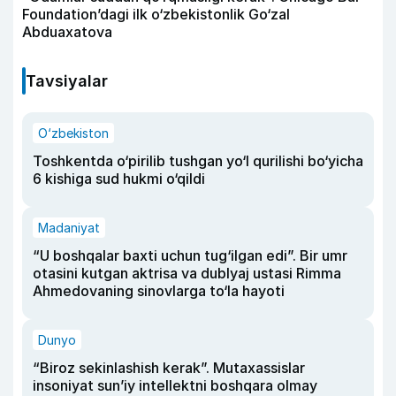
Foundation’dagi ilk o‘zbekistonlik Go‘zal
Abduaxatova
Tavsiyalar
O‘zbekiston
Toshkentda o‘pirilib tushgan yo‘l qurilishi bo‘yicha
6 kishiga sud hukmi o‘qildi
Madaniyat
“U boshqalar baxti uchun tug‘ilgan edi”. Bir umr
otasini kutgan aktrisa va dublyaj ustasi Rimma
Ahmedovaning sinovlarga to‘la hayoti
Dunyo
“Biroz sekinlashish kerak”. Mutaxassislar
insoniyat sun’iy intellektni boshqara olmay