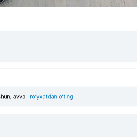
uchun, avval
ro‘yxatdan o‘ting