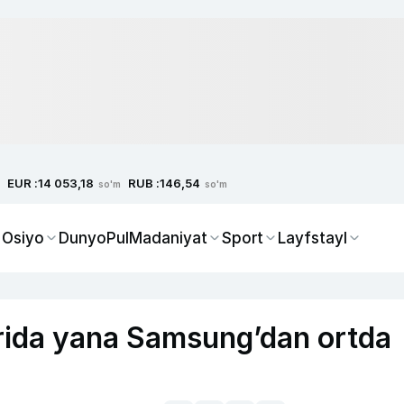
EUR :
RUB :
14 053,18
146,54
so'm
so'm
 Osiyo
Dunyo
Pul
Madaniyat
Sport
Layfstayl
rida yana Samsung’dan ortda