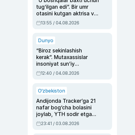
“U boshqalar baxti uchun
tug‘ilgan edi”. Bir umr
otasini kutgan aktrisa va
dublyaj ustasi Rimma
13:55 / 04.08.2026
Ahmedovaning
sinovlarga to‘la hayoti
Dunyo
“Biroz sekinlashish
kerak”. Mutaxassislar
insoniyat sun’iy
intellektni boshqara
12:40 / 04.08.2026
olmay qolishidan xavotir
bildirdi
O‘zbekiston
Andijonda Tracker’ga 21
nafar bog‘cha bolasini
joylab, YTH sodir etgan
ayolga sud hukmi o‘qildi
23:41 / 03.08.2026