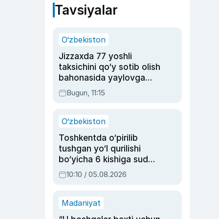
Tavsiyalar
O‘zbekiston
Jizzaxda 77 yoshli
taksichini qo‘y sotib olish
bahonasida yaylovga
olib borib o‘ldirgan yigit
Bugun, 11:15
20 yilga qamaldi
O‘zbekiston
Toshkentda o‘pirilib
tushgan yo‘l qurilishi
bo‘yicha 6 kishiga sud
hukmi o‘qildi
10:10 / 05.08.2026
Madaniyat