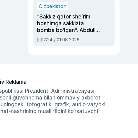
O‘zbekiston
“Sakkiz qator she’rim
boshimga sakkizta
bomba bo‘lgan”. Abdulla
Oripovni siyosiy
12:24 / 01.08.2026
ayblovlardan asrab
qolgan voqea
ivi
Reklama
publikasi Prezidenti Administratsiyasi
-sonli guvohnoma bilan ommaviy axborot
shuningdek, fotografik, grafik, audio va/yoki
et-nashrining muallifligini ko‘rsatuvchi