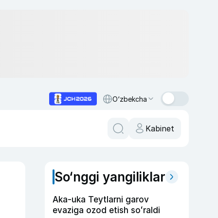
O‘zbekcha
Kabinet
So‘nggi yangiliklar
Aka-uka Teytlarni garov
evaziga ozod etish soʻraldi