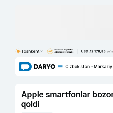
Toshkent
USD :
12 178,85
so'm
O‘zbekiston
Markaziy
Apple smartfonlar bozo
qoldi