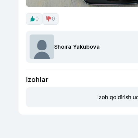
0
0
Shoira Yakubova
Izohlar
Izoh qoldirish 