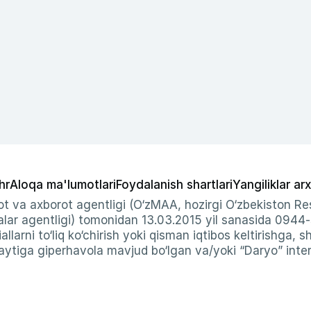
hr
Aloqa ma'lumotlari
Foydalanish shartlari
Yangiliklar arx
t va axborot agentligi (O‘zMAA, hozirgi O‘zbekiston Res
ar agentligi) tomonidan 13.03.2015 yil sanasida 0944
allarni to‘liq ko‘chirish yoki qisman iqtibos keltirishga, 
ytiga giperhavola mavjud bo‘lgan va/yoki “Daryo” intern