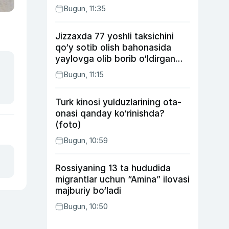
Bugun, 11:35
Jizzaxda 77 yoshli taksichini
qo‘y sotib olish bahonasida
yaylovga olib borib o‘ldirgan
yigit 20 yilga qamaldi
Bugun, 11:15
Turk kinosi yulduzlarining ota-
onasi qanday ko‘rinishda?
(foto)
Bugun, 10:59
Rossiyaning 13 ta hududida
migrantlar uchun “Amina” ilovasi
majburiy bo‘ladi
Bugun, 10:50