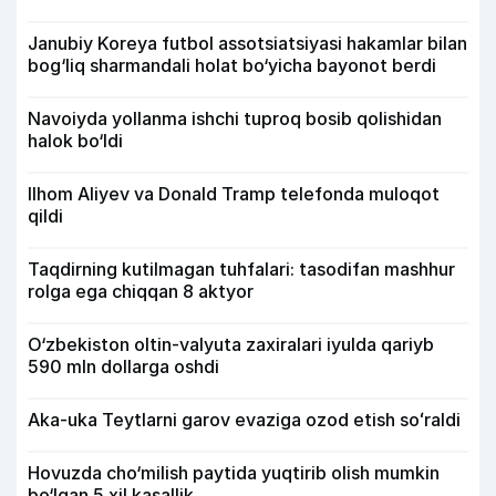
Janubiy Koreya futbol assotsiatsiyasi hakamlar bilan
bog‘liq sharmandali holat bo‘yicha bayonot berdi
Navoiyda yollanma ishchi tuproq bosib qolishidan
halok bo‘ldi
Ilhom Aliyev va Donald Tramp telefonda muloqot
qildi
Taqdirning kutilmagan tuhfalari: tasodifan mashhur
rolga ega chiqqan 8 aktyor
O‘zbekiston oltin-valyuta zaxiralari iyulda qariyb
590 mln dollarga oshdi
Aka-uka Teytlarni garov evaziga ozod etish soʻraldi
Hovuzda cho‘milish paytida yuqtirib olish mumkin
bo‘lgan 5 xil kasallik