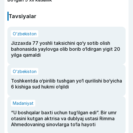
Tavsiyalar
O‘zbekiston
Jizzaxda 77 yoshli taksichini qo‘y sotib olish
bahonasida yaylovga olib borib o‘ldirgan yigit 20
yilga qamaldi
O‘zbekiston
Toshkentda o‘pirilib tushgan yo‘l qurilishi bo‘yicha
6 kishiga sud hukmi o‘qildi
Madaniyat
“U boshqalar baxti uchun tug‘ilgan edi”. Bir umr
otasini kutgan aktrisa va dublyaj ustasi Rimma
Ahmedovaning sinovlarga to‘la hayoti