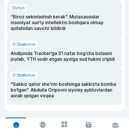
Dunyo
“Biroz sekinlashish kerak”. Mutaxassislar
insoniyat sun’iy intellektni boshqara olmay
qolishidan xavotir bildirdi
O‘zbekiston
Andijonda Tracker’ga 21 nafar bog‘cha bolasini
joylab, YTH sodir etgan ayolga sud hukmi o‘qildi
O‘zbekiston
“Sakkiz qator she’rim boshimga sakkizta bomba
bo‘lgan”. Abdulla Oripovni siyosiy ayblovlardan
asrab qolgan voqea