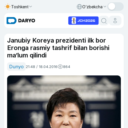
Toshkent
O‘zbekcha
Janubiy Koreya prezidenti ilk bor
Eronga rasmiy tashrif bilan borishi
ma’lum qilindi
Dunyo
21:48 / 18.04.2016
864